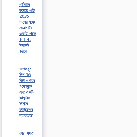
পূর্বাভাস
করেছে এটি
2035
সালের মধ্যে
জেনারেটর
এআই থেকে
$ 1.4t
উপার্জন
করবে
ওপেনসুস
লিপ 16
বিটা এখানে
ওয়েল্যান্ড
এবং একটি
আধুনিক
লিনাক্স
ফাউন্ডেশন
সহ রয়েছে
সেরা সস্তা