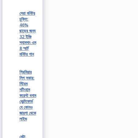
সেরা মনিটর
চুক্তি:
46%
ছাড়ের জন্য
32 ইঞ্চি
স্যামসাং এম
8 স্মার্ট
মনিটর পান
প্রিমিয়ার
লিগ সকার:
স্ট্রিম
নটিংহাম
ফরেস্ট বনাম
ব্রেন্টফোর্ড
যে কোনও
জায়গা থেকে
লাইভ
মেটা