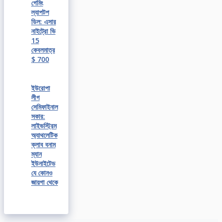
গেমিং
ল্যাপটপ
ডিল: এসার
নাইট্রো ভি
15
কেবলমাত্র
$ 700
ইউরোপা
লীগ
সেমিফাইনাল
সকার:
লাইভস্ট্রিম
অ্যাথলেটিক
ক্লাব বনাম
ম্যান
ইউনাইটেড
যে কোনও
জায়গা থেকে