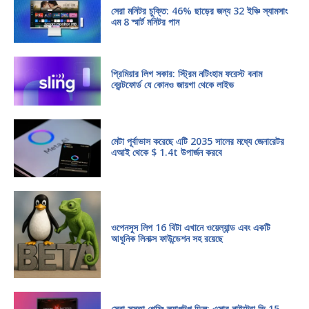
সেরা মনিটর চুক্তি: 46% ছাড়ের জন্য 32 ইঞ্চি স্যামসাং
এম 8 স্মার্ট মনিটর পান
প্রিমিয়ার লিগ সকার: স্ট্রিম নটিংহাম ফরেস্ট বনাম
ব্রেন্টফোর্ড যে কোনও জায়গা থেকে লাইভ
মেটা পূর্বাভাস করেছে এটি 2035 সালের মধ্যে জেনারেটর
এআই থেকে $ 1.4t উপার্জন করবে
ওপেনসুস লিপ 16 বিটা এখানে ওয়েল্যান্ড এবং একটি
আধুনিক লিনাক্স ফাউন্ডেশন সহ রয়েছে
সেরা সস্তা গেমিং ল্যাপটপ ডিল: এসার নাইট্রো ভি 15