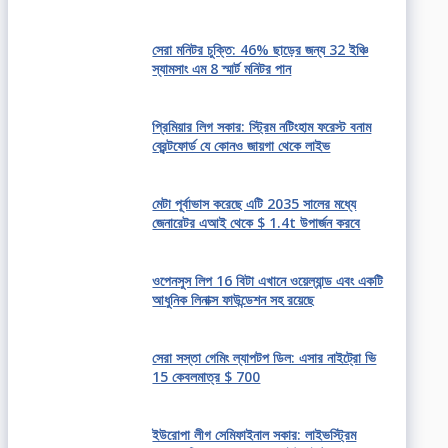
সেরা মনিটর চুক্তি: 46% ছাড়ের জন্য 32 ইঞ্চি
স্যামসাং এম 8 স্মার্ট মনিটর পান
প্রিমিয়ার লিগ সকার: স্ট্রিম নটিংহাম ফরেস্ট বনাম
ব্রেন্টফোর্ড যে কোনও জায়গা থেকে লাইভ
মেটা পূর্বাভাস করেছে এটি 2035 সালের মধ্যে
জেনারেটর এআই থেকে $ 1.4t উপার্জন করবে
ওপেনসুস লিপ 16 বিটা এখানে ওয়েল্যান্ড এবং একটি
আধুনিক লিনাক্স ফাউন্ডেশন সহ রয়েছে
সেরা সস্তা গেমিং ল্যাপটপ ডিল: এসার নাইট্রো ভি
15 কেবলমাত্র $ 700
ইউরোপা লীগ সেমিফাইনাল সকার: লাইভস্ট্রিম