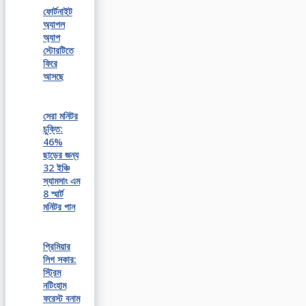
ফোর্টনাইট
অ্যাপল
অ্যাপ
স্টোরটিতে
ফিরে
আসছে
সেরা মনিটর
চুক্তি:
46%
ছাড়ের জন্য
32 ইঞ্চি
স্যামসাং এম
8 স্মার্ট
মনিটর পান
প্রিমিয়ার
লিগ সকার:
স্ট্রিম
নটিংহাম
ফরেস্ট বনাম