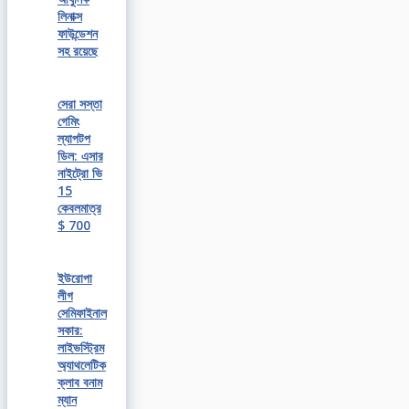
লিনাক্স
ফাউন্ডেশন
সহ রয়েছে
সেরা সস্তা
গেমিং
ল্যাপটপ
ডিল: এসার
নাইট্রো ভি
15
কেবলমাত্র
$ 700
ইউরোপা
লীগ
সেমিফাইনাল
সকার:
লাইভস্ট্রিম
অ্যাথলেটিক
ক্লাব বনাম
ম্যান