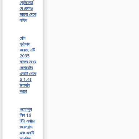
ব্রেন্টফোর্ড
যে কোনও
জায়গা থেকে
লাইভ
মেটা
পূর্বাভাস
করেছে এটি
2035
সালের মধ্যে
জেনারেটর
এআই থেকে
$ 1.4t
উপার্জন
করবে
ওপেনসুস
লিপ 16
বিটা এখানে
ওয়েল্যান্ড
এবং একটি
আধুনিক