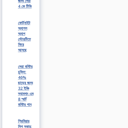
জন্য সেরা
4 কে টিভি
ফোর্টনাইট
অ্যাপল
অ্যাপ
স্টোরটিতে
ফিরে
আসছে
সেরা মনিটর
চুক্তি:
46%
ছাড়ের জন্য
32 ইঞ্চি
স্যামসাং এম
8 স্মার্ট
মনিটর পান
প্রিমিয়ার
লিগ সকার: