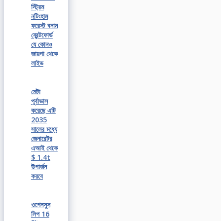
স্ট্রিম
নটিংহাম
ফরেস্ট বনাম
ব্রেন্টফোর্ড
যে কোনও
জায়গা থেকে
লাইভ
মেটা
পূর্বাভাস
করেছে এটি
2035
সালের মধ্যে
জেনারেটর
এআই থেকে
$ 1.4t
উপার্জন
করবে
ওপেনসুস
লিপ 16