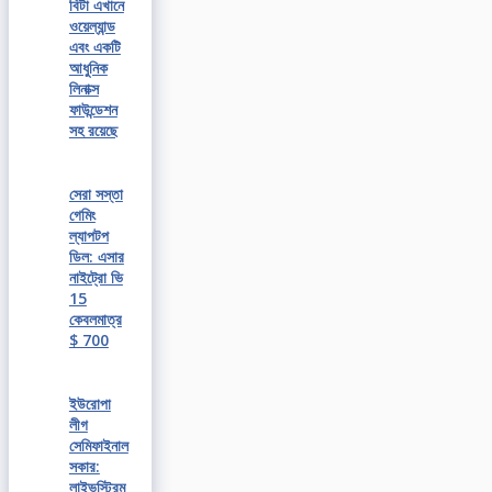
বিটা এখানে
ওয়েল্যান্ড
এবং একটি
আধুনিক
লিনাক্স
ফাউন্ডেশন
সহ রয়েছে
সেরা সস্তা
গেমিং
ল্যাপটপ
ডিল: এসার
নাইট্রো ভি
15
কেবলমাত্র
$ 700
ইউরোপা
লীগ
সেমিফাইনাল
সকার:
লাইভস্ট্রিম