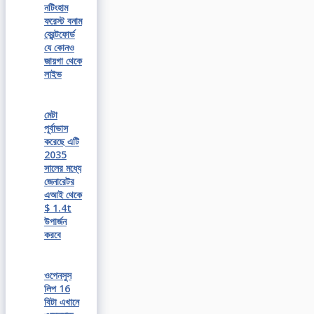
নটিংহাম
ফরেস্ট বনাম
ব্রেন্টফোর্ড
যে কোনও
জায়গা থেকে
লাইভ
মেটা
পূর্বাভাস
করেছে এটি
2035
সালের মধ্যে
জেনারেটর
এআই থেকে
$ 1.4t
উপার্জন
করবে
ওপেনসুস
লিপ 16
বিটা এখানে