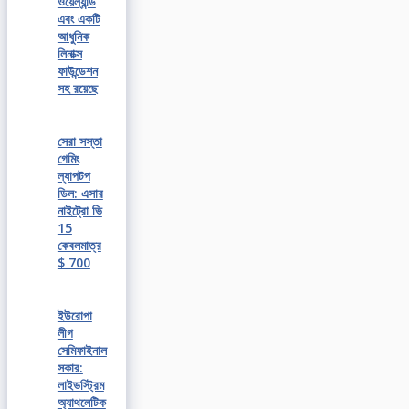
ওয়েল্যান্ড
এবং একটি
আধুনিক
লিনাক্স
ফাউন্ডেশন
সহ রয়েছে
সেরা সস্তা
গেমিং
ল্যাপটপ
ডিল: এসার
নাইট্রো ভি
15
কেবলমাত্র
$ 700
ইউরোপা
লীগ
সেমিফাইনাল
সকার:
লাইভস্ট্রিম
অ্যাথলেটিক