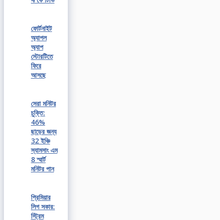
ফোর্টনাইট
অ্যাপল
অ্যাপ
স্টোরটিতে
ফিরে
আসছে
সেরা মনিটর
চুক্তি:
46%
ছাড়ের জন্য
32 ইঞ্চি
স্যামসাং এম
8 স্মার্ট
মনিটর পান
প্রিমিয়ার
লিগ সকার:
স্ট্রিম