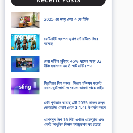
2025 এর জন্য সেরা 4 কে টিভি
ফোর্টনাইট অ্যাপল অ্যাপ স্টোরটিতে ফিরে
আসছে
সেরা মনিটর চুক্তি: 46% ছাড়ের জন্য 32
ইঞ্চি স্যামসাং এম 8 স্মার্ট মনিটর পান
প্রিমিয়ার লিগ সকার: স্ট্রিম নটিংহাম ফরেস্ট
বনাম ব্রেন্টফোর্ড যে কোনও জায়গা থেকে লাইভ
মেটা পূর্বাভাস করেছে এটি 2035 সালের মধ্যে
জেনারেটর এআই থেকে $ 1.4t উপার্জন করবে
ওপেনসুস লিপ 16 বিটা এখানে ওয়েল্যান্ড এবং
একটি আধুনিক লিনাক্স ফাউন্ডেশন সহ রয়েছে