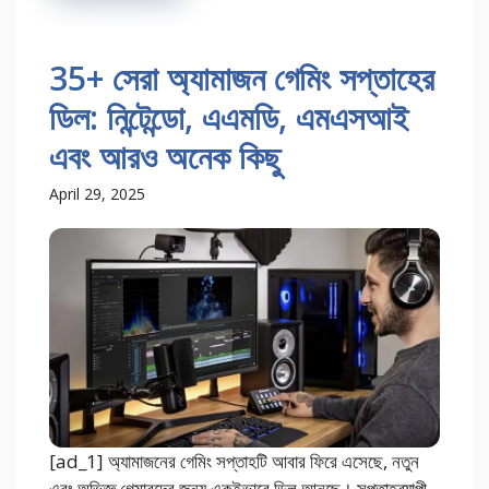
35+ সেরা অ্যামাজন গেমিং সপ্তাহের
ডিল: নিন্টেন্ডো, এএমডি, এমএসআই
এবং আরও অনেক কিছু
April 29, 2025
[ad_1] অ্যামাজনের গেমিং সপ্তাহটি আবার ফিরে এসেছে, নতুন
এবং অভিজ্ঞ গেমারদের জন্য একইভাবে ডিল আনছে। সপ্তাহব্যাপী