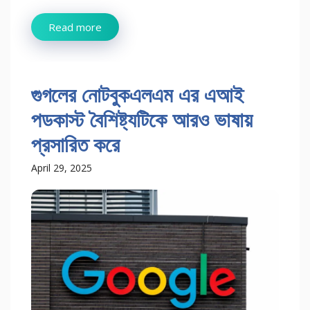
Read more
গুগলের নোটবুকএলএম এর এআই
পডকাস্ট বৈশিষ্ট্যটিকে আরও ভাষায়
প্রসারিত করে
April 29, 2025