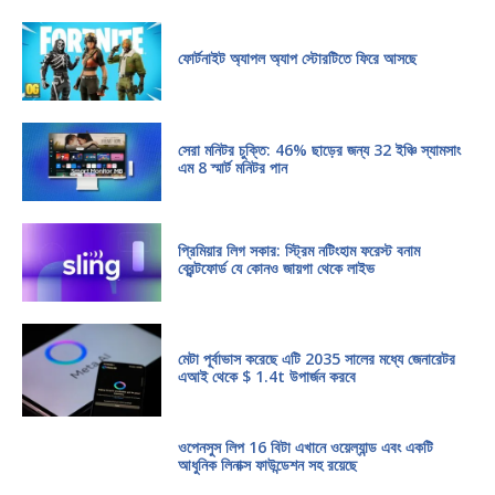
ফোর্টনাইট অ্যাপল অ্যাপ স্টোরটিতে ফিরে আসছে
সেরা মনিটর চুক্তি: 46% ছাড়ের জন্য 32 ইঞ্চি স্যামসাং
এম 8 স্মার্ট মনিটর পান
প্রিমিয়ার লিগ সকার: স্ট্রিম নটিংহাম ফরেস্ট বনাম
ব্রেন্টফোর্ড যে কোনও জায়গা থেকে লাইভ
মেটা পূর্বাভাস করেছে এটি 2035 সালের মধ্যে জেনারেটর
এআই থেকে $ 1.4t উপার্জন করবে
ওপেনসুস লিপ 16 বিটা এখানে ওয়েল্যান্ড এবং একটি
আধুনিক লিনাক্স ফাউন্ডেশন সহ রয়েছে