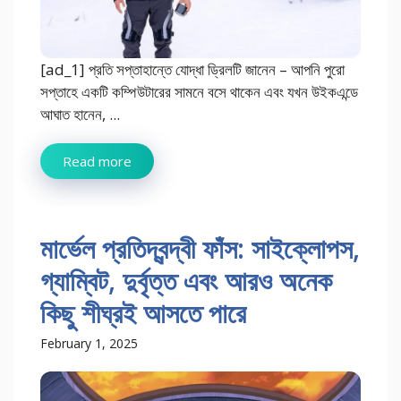
[ad_1] প্রতি সপ্তাহান্তে যোদ্ধা ড্রিলটি জানেন – আপনি পুরো
সপ্তাহে একটি কম্পিউটারের সামনে বসে থাকেন এবং যখন উইকএন্ডে
আঘাত হানেন, ...
Read more
মার্ভেল প্রতিদ্বন্দ্বী ফাঁস: সাইক্লোপস,
গ্যাম্বিট, দুর্বৃত্ত এবং আরও অনেক
কিছু শীঘ্রই আসতে পারে
February 1, 2025