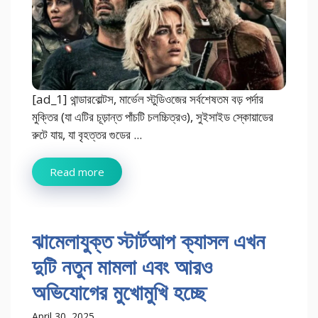
[ad_1] থান্ডারবোল্টস, মার্ভেল স্টুডিওজের সর্বশেষতম বড় পর্দার
মুক্তির (যা এটির চূড়ান্ত পাঁচটি চলচ্চিত্রও), সুইসাইড স্কোয়াডের
রুটে যায়, যা বৃহত্তর গুডের ...
Read more
ঝামেলাযুক্ত স্টার্টআপ ক্যাসল এখন
দুটি নতুন মামলা এবং আরও
অভিযোগের মুখোমুখি হচ্ছে
April 30, 2025