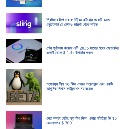
প্রিমিয়ার লিগ সকার: স্ট্রিম নটিংহাম ফরেস্ট বনাম
ব্রেন্টফোর্ড যে কোনও জায়গা থেকে লাইভ
মেটা পূর্বাভাস করেছে এটি 2035 সালের মধ্যে জেনারেটর
এআই থেকে $ 1.4t উপার্জন করবে
ওপেনসুস লিপ 16 বিটা এখানে ওয়েল্যান্ড এবং একটি
আধুনিক লিনাক্স ফাউন্ডেশন সহ রয়েছে
সেরা সস্তা গেমিং ল্যাপটপ ডিল: এসার নাইট্রো ভি 15
কেবলমাত্র $ 700