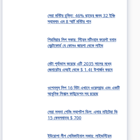
সেরা মনিটর চুক্তি: 46% ছাড়ের জন্য 32 ইঞ্চি
স্যামসাং এম 8 স্মার্ট মনিটর পান
প্রিমিয়ার লিগ সকার: স্ট্রিম নটিংহাম ফরেস্ট বনাম
ব্রেন্টফোর্ড যে কোনও জায়গা থেকে লাইভ
মেটা পূর্বাভাস করেছে এটি 2035 সালের মধ্যে
জেনারেটর এআই থেকে $ 1.4t উপার্জন করবে
ওপেনসুস লিপ 16 বিটা এখানে ওয়েল্যান্ড এবং একটি
আধুনিক লিনাক্স ফাউন্ডেশন সহ রয়েছে
সেরা সস্তা গেমিং ল্যাপটপ ডিল: এসার নাইট্রো ভি
15 কেবলমাত্র $ 700
ইউরোপা লীগ সেমিফাইনাল সকার: লাইভস্ট্রিম