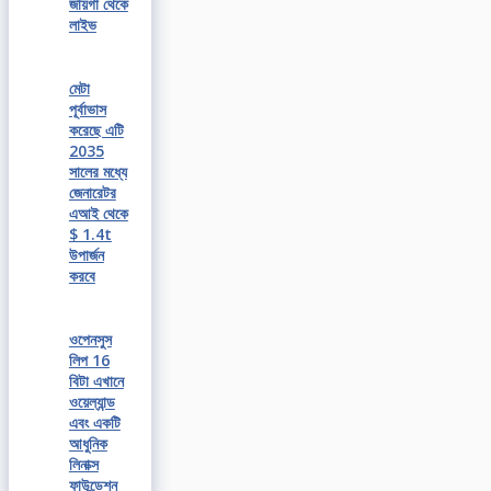
জায়গা থেকে
লাইভ
মেটা
পূর্বাভাস
করেছে এটি
2035
সালের মধ্যে
জেনারেটর
এআই থেকে
$ 1.4t
উপার্জন
করবে
ওপেনসুস
লিপ 16
বিটা এখানে
ওয়েল্যান্ড
এবং একটি
আধুনিক
লিনাক্স
ফাউন্ডেশন