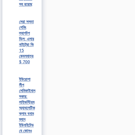
সহ রয়েছে
সেরা সস্তা
গেমিং
ল্যাপটপ
ডিল: এসার
নাইট্রো ভি
15
কেবলমাত্র
$ 700
ইউরোপা
লীগ
সেমিফাইনাল
সকার:
লাইভস্ট্রিম
অ্যাথলেটিক
ক্লাব বনাম
ম্যান
ইউনাইটেড
যে কোনও