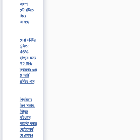
অ্যাপ
স্টোরটিতে
ফিরে
আসছে
সেরা মনিটর
চুক্তি:
46%
ছাড়ের জন্য
32 ইঞ্চি
স্যামসাং এম
8 স্মার্ট
মনিটর পান
প্রিমিয়ার
লিগ সকার:
স্ট্রিম
নটিংহাম
ফরেস্ট বনাম
ব্রেন্টফোর্ড
যে কোনও