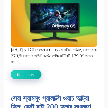
[ad_1] $ 120 সংরক্ষণ করুন: ২৯ শে এপ্রিল পর্যন্ত, স্যামসাংয়ে
27 ইঞ্চি স্যামসাং ওডিসি কার্ভড গেমিং মনিটরটি 179.99 ডলারে
পান। ...
Read more
সেরা স্যামসুং গ্যালাক্সি ওয়াচ আল্ট্রা
ডিল: বেস্ট বাই 200 ডলার সংরক্ষণ