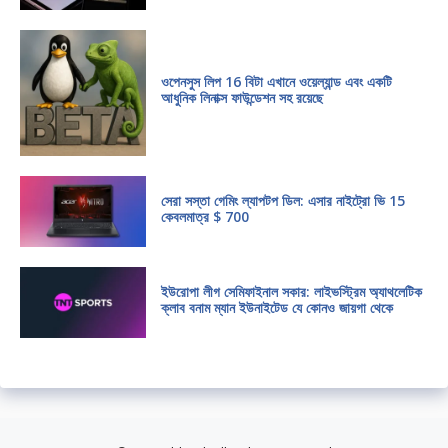
ওপেনসুস লিপ 16 বিটা এখানে ওয়েল্যান্ড এবং একটি
আধুনিক লিনাক্স ফাউন্ডেশন সহ রয়েছে
সেরা সস্তা গেমিং ল্যাপটপ ডিল: এসার নাইট্রো ভি 15
কেবলমাত্র $ 700
ইউরোপা লীগ সেমিফাইনাল সকার: লাইভস্ট্রিম অ্যাথলেটিক
ক্লাব বনাম ম্যান ইউনাইটেড যে কোনও জায়গা থেকে