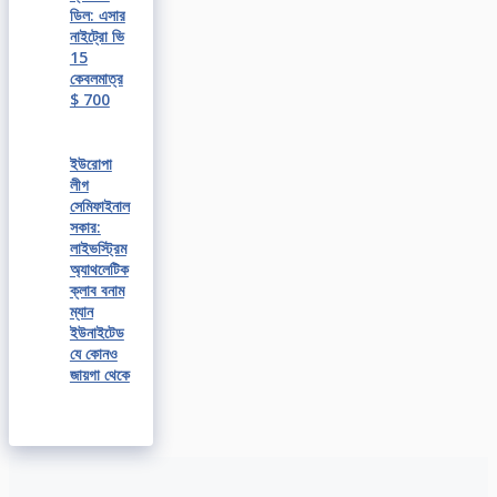
ডিল: এসার
নাইট্রো ভি
15
কেবলমাত্র
$ 700
ইউরোপা
লীগ
সেমিফাইনাল
সকার:
লাইভস্ট্রিম
অ্যাথলেটিক
ক্লাব বনাম
ম্যান
ইউনাইটেড
যে কোনও
জায়গা থেকে