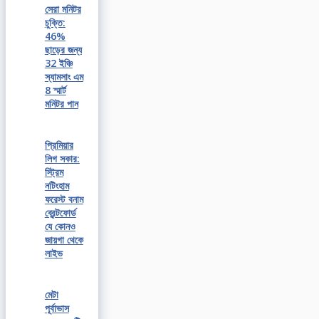
সেরা মনিটর
চুক্তি:
46%
ছাড়ের জন্য
32 ইঞ্চি
স্যামসাং এম
8 স্মার্ট
মনিটর পান
প্রিমিয়ার
লিগ সকার:
স্ট্রিম
নটিংহাম
ফরেস্ট বনাম
ব্রেন্টফোর্ড
যে কোনও
জায়গা থেকে
লাইভ
মেটা
পূর্বাভাস