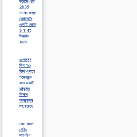
করেছে এটি
2035
সালের মধ্যে
জেনারেটর
এআই থেকে
$ 1.4t
উপার্জন
করবে
ওপেনসুস
লিপ 16
বিটা এখানে
ওয়েল্যান্ড
এবং একটি
আধুনিক
লিনাক্স
ফাউন্ডেশন
সহ রয়েছে
সেরা সস্তা
গেমিং
ল্যাপটপ