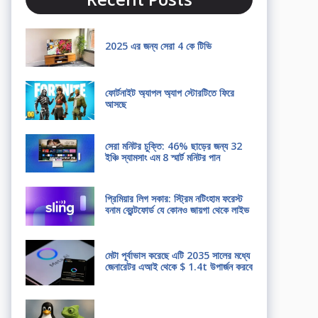
2025 এর জন্য সেরা 4 কে টিভি
ফোর্টনাইট অ্যাপল অ্যাপ স্টোরটিতে ফিরে
আসছে
সেরা মনিটর চুক্তি: 46% ছাড়ের জন্য 32
ইঞ্চি স্যামসাং এম 8 স্মার্ট মনিটর পান
প্রিমিয়ার লিগ সকার: স্ট্রিম নটিংহাম ফরেস্ট
বনাম ব্রেন্টফোর্ড যে কোনও জায়গা থেকে লাইভ
মেটা পূর্বাভাস করেছে এটি 2035 সালের মধ্যে
জেনারেটর এআই থেকে $ 1.4t উপার্জন করবে