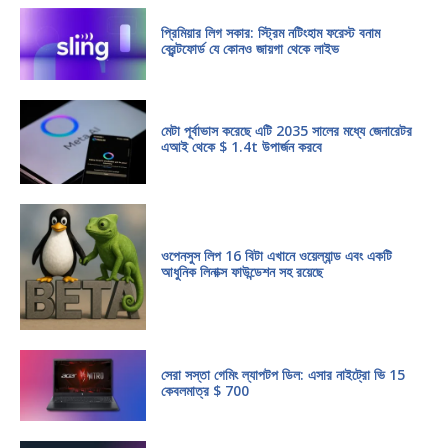
প্রিমিয়ার লিগ সকার: স্ট্রিম নটিংহাম ফরেস্ট বনাম
ব্রেন্টফোর্ড যে কোনও জায়গা থেকে লাইভ
মেটা পূর্বাভাস করেছে এটি 2035 সালের মধ্যে জেনারেটর
এআই থেকে $ 1.4t উপার্জন করবে
ওপেনসুস লিপ 16 বিটা এখানে ওয়েল্যান্ড এবং একটি
আধুনিক লিনাক্স ফাউন্ডেশন সহ রয়েছে
সেরা সস্তা গেমিং ল্যাপটপ ডিল: এসার নাইট্রো ভি 15
কেবলমাত্র $ 700