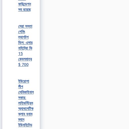
ফাউন্ডেশন
সহ রয়েছে
সেরা সস্তা
গেমিং
ল্যাপটপ
ডিল: এসার
নাইট্রো ভি
15
কেবলমাত্র
$ 700
ইউরোপা
লীগ
সেমিফাইনাল
সকার:
লাইভস্ট্রিম
অ্যাথলেটিক
ক্লাব বনাম
ম্যান
ইউনাইটেড