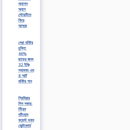
অ্যাপল
অ্যাপ
স্টোরটিতে
ফিরে
আসছে
সেরা মনিটর
চুক্তি:
46%
ছাড়ের জন্য
32 ইঞ্চি
স্যামসাং এম
8 স্মার্ট
মনিটর পান
প্রিমিয়ার
লিগ সকার:
স্ট্রিম
নটিংহাম
ফরেস্ট বনাম
ব্রেন্টফোর্ড