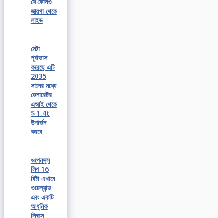
যে কোনও
জায়গা থেকে
লাইভ
মেটা
পূর্বাভাস
করেছে এটি
2035
সালের মধ্যে
জেনারেটর
এআই থেকে
$ 1.4t
উপার্জন
করবে
ওপেনসুস
লিপ 16
বিটা এখানে
ওয়েল্যান্ড
এবং একটি
আধুনিক
লিনাক্স