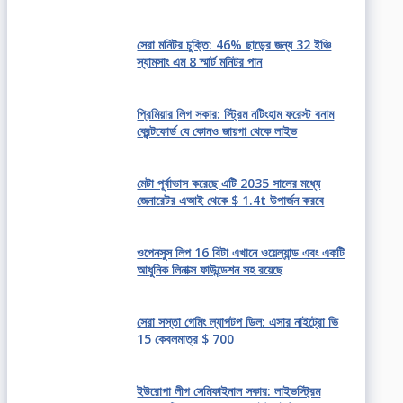
সেরা মনিটর চুক্তি: 46% ছাড়ের জন্য 32 ইঞ্চি
স্যামসাং এম 8 স্মার্ট মনিটর পান
প্রিমিয়ার লিগ সকার: স্ট্রিম নটিংহাম ফরেস্ট বনাম
ব্রেন্টফোর্ড যে কোনও জায়গা থেকে লাইভ
মেটা পূর্বাভাস করেছে এটি 2035 সালের মধ্যে
জেনারেটর এআই থেকে $ 1.4t উপার্জন করবে
ওপেনসুস লিপ 16 বিটা এখানে ওয়েল্যান্ড এবং একটি
আধুনিক লিনাক্স ফাউন্ডেশন সহ রয়েছে
সেরা সস্তা গেমিং ল্যাপটপ ডিল: এসার নাইট্রো ভি
15 কেবলমাত্র $ 700
ইউরোপা লীগ সেমিফাইনাল সকার: লাইভস্ট্রিম