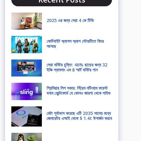
2025 এর জন্য সেরা 4 কে টিভি
ফোর্টনাইট অ্যাপল অ্যাপ স্টোরটিতে ফিরে
আসছে
সেরা মনিটর চুক্তি: 46% ছাড়ের জন্য 32
ইঞ্চি স্যামসাং এম 8 স্মার্ট মনিটর পান
প্রিমিয়ার লিগ সকার: স্ট্রিম নটিংহাম ফরেস্ট
বনাম ব্রেন্টফোর্ড যে কোনও জায়গা থেকে লাইভ
মেটা পূর্বাভাস করেছে এটি 2035 সালের মধ্যে
জেনারেটর এআই থেকে $ 1.4t উপার্জন করবে