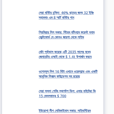
সেরা মনিটর চুক্তি: 46% ছাড়ের জন্য 32 ইঞ্চি
স্যামসাং এম 8 স্মার্ট মনিটর পান
প্রিমিয়ার লিগ সকার: স্ট্রিম নটিংহাম ফরেস্ট বনাম
ব্রেন্টফোর্ড যে কোনও জায়গা থেকে লাইভ
মেটা পূর্বাভাস করেছে এটি 2035 সালের মধ্যে
জেনারেটর এআই থেকে $ 1.4t উপার্জন করবে
ওপেনসুস লিপ 16 বিটা এখানে ওয়েল্যান্ড এবং একটি
আধুনিক লিনাক্স ফাউন্ডেশন সহ রয়েছে
সেরা সস্তা গেমিং ল্যাপটপ ডিল: এসার নাইট্রো ভি
15 কেবলমাত্র $ 700
ইউরোপা লীগ সেমিফাইনাল সকার: লাইভস্ট্রিম