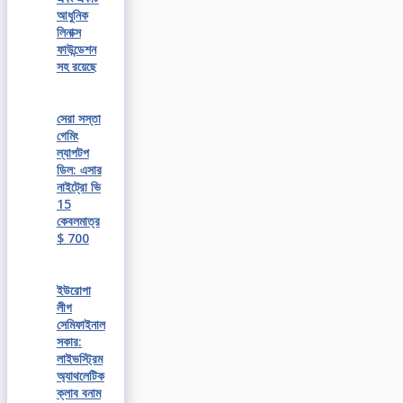
আধুনিক
লিনাক্স
ফাউন্ডেশন
সহ রয়েছে
সেরা সস্তা
গেমিং
ল্যাপটপ
ডিল: এসার
নাইট্রো ভি
15
কেবলমাত্র
$ 700
ইউরোপা
লীগ
সেমিফাইনাল
সকার:
লাইভস্ট্রিম
অ্যাথলেটিক
ক্লাব বনাম