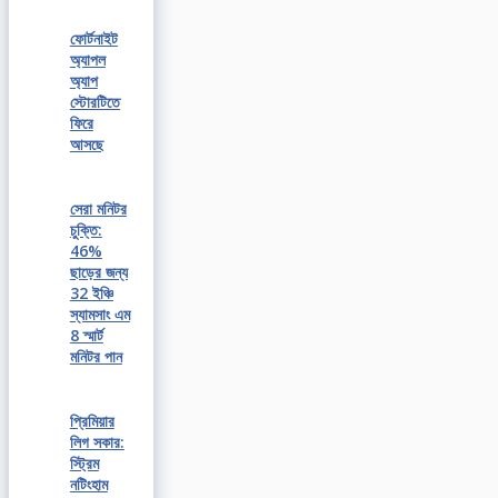
ফোর্টনাইট
অ্যাপল
অ্যাপ
স্টোরটিতে
ফিরে
আসছে
সেরা মনিটর
চুক্তি:
46%
ছাড়ের জন্য
32 ইঞ্চি
স্যামসাং এম
8 স্মার্ট
মনিটর পান
প্রিমিয়ার
লিগ সকার:
স্ট্রিম
নটিংহাম