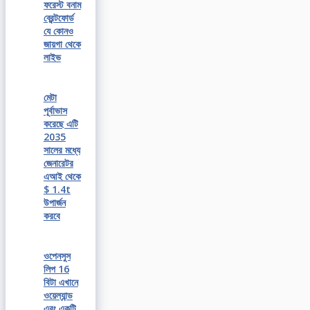
ফরেস্ট বনাম
ব্রেন্টফোর্ড
যে কোনও
জায়গা থেকে
লাইভ
মেটা
পূর্বাভাস
করেছে এটি
2035
সালের মধ্যে
জেনারেটর
এআই থেকে
$ 1.4t
উপার্জন
করবে
ওপেনসুস
লিপ 16
বিটা এখানে
ওয়েল্যান্ড
এবং একটি