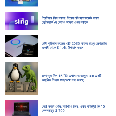
প্রিমিয়ার লিগ সকার: স্ট্রিম নটিংহাম ফরেস্ট বনাম
ব্রেন্টফোর্ড যে কোনও জায়গা থেকে লাইভ
মেটা পূর্বাভাস করেছে এটি 2035 সালের মধ্যে জেনারেটর
এআই থেকে $ 1.4t উপার্জন করবে
ওপেনসুস লিপ 16 বিটা এখানে ওয়েল্যান্ড এবং একটি
আধুনিক লিনাক্স ফাউন্ডেশন সহ রয়েছে
সেরা সস্তা গেমিং ল্যাপটপ ডিল: এসার নাইট্রো ভি 15
কেবলমাত্র $ 700