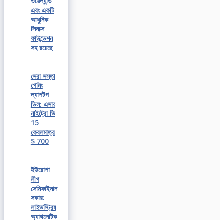
ওয়েল্যান্ড
এবং একটি
আধুনিক
লিনাক্স
ফাউন্ডেশন
সহ রয়েছে
সেরা সস্তা
গেমিং
ল্যাপটপ
ডিল: এসার
নাইট্রো ভি
15
কেবলমাত্র
$ 700
ইউরোপা
লীগ
সেমিফাইনাল
সকার:
লাইভস্ট্রিম
অ্যাথলেটিক