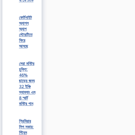
ফোর্টনাইট
অ্যাপল
অ্যাপ
স্টোরটিতে
ফিরে
আসছে
সেরা মনিটর
চুক্তি:
46%
ছাড়ের জন্য
32 ইঞ্চি
স্যামসাং এম
8 স্মার্ট
মনিটর পান
প্রিমিয়ার
লিগ সকার:
স্ট্রিম