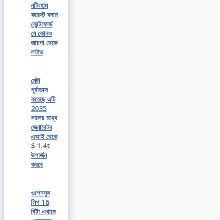
নটিংহাম
ফরেস্ট বনাম
ব্রেন্টফোর্ড
যে কোনও
জায়গা থেকে
লাইভ
মেটা
পূর্বাভাস
করেছে এটি
2035
সালের মধ্যে
জেনারেটর
এআই থেকে
$ 1.4t
উপার্জন
করবে
ওপেনসুস
লিপ 16
বিটা এখানে