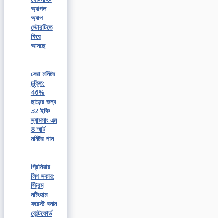
অ্যাপল
অ্যাপ
স্টোরটিতে
ফিরে
আসছে
সেরা মনিটর
চুক্তি:
46%
ছাড়ের জন্য
32 ইঞ্চি
স্যামসাং এম
8 স্মার্ট
মনিটর পান
প্রিমিয়ার
লিগ সকার:
স্ট্রিম
নটিংহাম
ফরেস্ট বনাম
ব্রেন্টফোর্ড