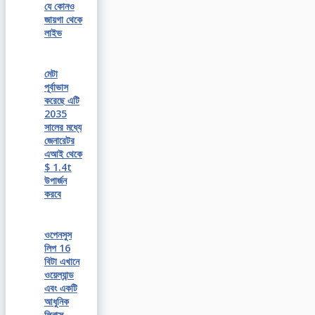
যে কোনও
জায়গা থেকে
লাইভ
মেটা
পূর্বাভাস
করেছে এটি
2035
সালের মধ্যে
জেনারেটর
এআই থেকে
$ 1.4t
উপার্জন
করবে
ওপেনসুস
লিপ 16
বিটা এখানে
ওয়েল্যান্ড
এবং একটি
আধুনিক
লিনাক্স