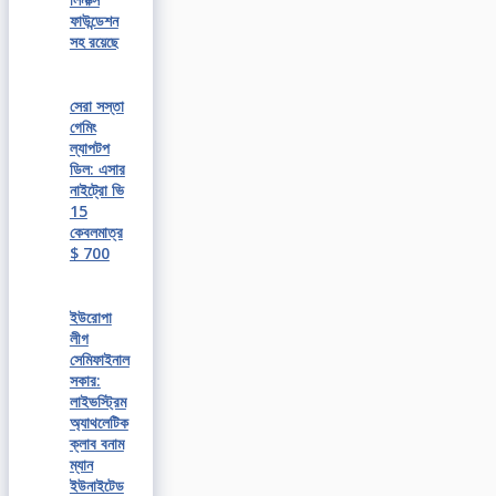
ফাউন্ডেশন
সহ রয়েছে
সেরা সস্তা
গেমিং
ল্যাপটপ
ডিল: এসার
নাইট্রো ভি
15
কেবলমাত্র
$ 700
ইউরোপা
লীগ
সেমিফাইনাল
সকার:
লাইভস্ট্রিম
অ্যাথলেটিক
ক্লাব বনাম
ম্যান
ইউনাইটেড