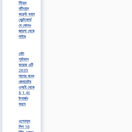
স্ট্রিম
নটিংহাম
ফরেস্ট বনাম
ব্রেন্টফোর্ড
যে কোনও
জায়গা থেকে
লাইভ
মেটা
পূর্বাভাস
করেছে এটি
2035
সালের মধ্যে
জেনারেটর
এআই থেকে
$ 1.4t
উপার্জন
করবে
ওপেনসুস
লিপ 16