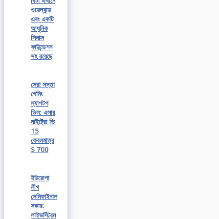
বিটা এখানে
ওয়েল্যান্ড
এবং একটি
আধুনিক
লিনাক্স
ফাউন্ডেশন
সহ রয়েছে
সেরা সস্তা
গেমিং
ল্যাপটপ
ডিল: এসার
নাইট্রো ভি
15
কেবলমাত্র
$ 700
ইউরোপা
লীগ
সেমিফাইনাল
সকার:
লাইভস্ট্রিম