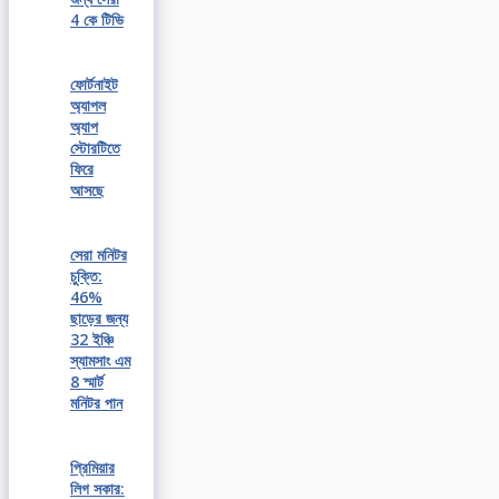
4 কে টিভি
ফোর্টনাইট
অ্যাপল
অ্যাপ
স্টোরটিতে
ফিরে
আসছে
সেরা মনিটর
চুক্তি:
46%
ছাড়ের জন্য
32 ইঞ্চি
স্যামসাং এম
8 স্মার্ট
মনিটর পান
প্রিমিয়ার
লিগ সকার: