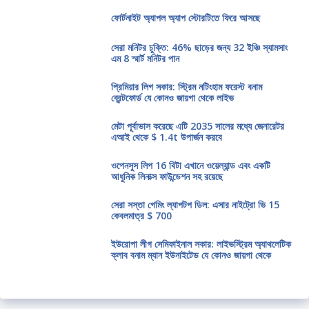
ফোর্টনাইট অ্যাপল অ্যাপ স্টোরটিতে ফিরে আসছে
সেরা মনিটর চুক্তি: 46% ছাড়ের জন্য 32 ইঞ্চি স্যামসাং
এম 8 স্মার্ট মনিটর পান
প্রিমিয়ার লিগ সকার: স্ট্রিম নটিংহাম ফরেস্ট বনাম
ব্রেন্টফোর্ড যে কোনও জায়গা থেকে লাইভ
মেটা পূর্বাভাস করেছে এটি 2035 সালের মধ্যে জেনারেটর
এআই থেকে $ 1.4t উপার্জন করবে
ওপেনসুস লিপ 16 বিটা এখানে ওয়েল্যান্ড এবং একটি
আধুনিক লিনাক্স ফাউন্ডেশন সহ রয়েছে
সেরা সস্তা গেমিং ল্যাপটপ ডিল: এসার নাইট্রো ভি 15
কেবলমাত্র $ 700
ইউরোপা লীগ সেমিফাইনাল সকার: লাইভস্ট্রিম অ্যাথলেটিক
ক্লাব বনাম ম্যান ইউনাইটেড যে কোনও জায়গা থেকে