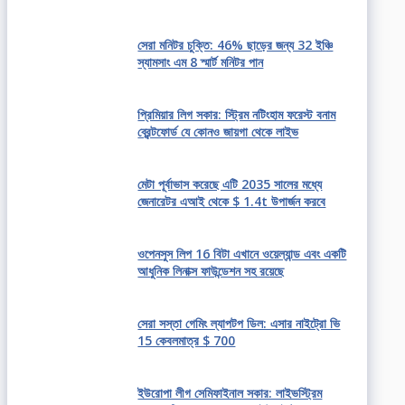
সেরা মনিটর চুক্তি: 46% ছাড়ের জন্য 32 ইঞ্চি
স্যামসাং এম 8 স্মার্ট মনিটর পান
প্রিমিয়ার লিগ সকার: স্ট্রিম নটিংহাম ফরেস্ট বনাম
ব্রেন্টফোর্ড যে কোনও জায়গা থেকে লাইভ
মেটা পূর্বাভাস করেছে এটি 2035 সালের মধ্যে
জেনারেটর এআই থেকে $ 1.4t উপার্জন করবে
ওপেনসুস লিপ 16 বিটা এখানে ওয়েল্যান্ড এবং একটি
আধুনিক লিনাক্স ফাউন্ডেশন সহ রয়েছে
সেরা সস্তা গেমিং ল্যাপটপ ডিল: এসার নাইট্রো ভি
15 কেবলমাত্র $ 700
ইউরোপা লীগ সেমিফাইনাল সকার: লাইভস্ট্রিম