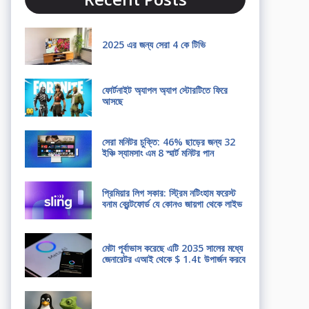
2025 এর জন্য সেরা 4 কে টিভি
ফোর্টনাইট অ্যাপল অ্যাপ স্টোরটিতে ফিরে
আসছে
সেরা মনিটর চুক্তি: 46% ছাড়ের জন্য 32
ইঞ্চি স্যামসাং এম 8 স্মার্ট মনিটর পান
প্রিমিয়ার লিগ সকার: স্ট্রিম নটিংহাম ফরেস্ট
বনাম ব্রেন্টফোর্ড যে কোনও জায়গা থেকে লাইভ
মেটা পূর্বাভাস করেছে এটি 2035 সালের মধ্যে
জেনারেটর এআই থেকে $ 1.4t উপার্জন করবে