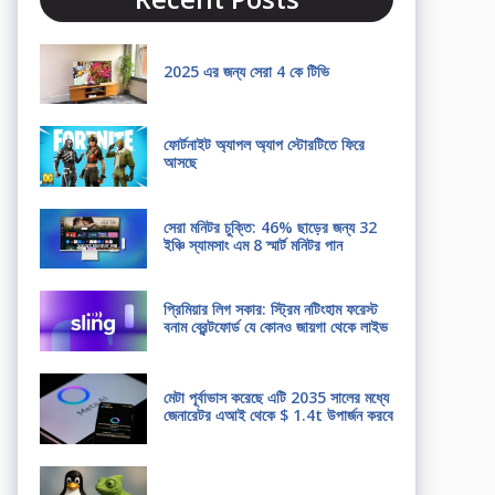
2025 এর জন্য সেরা 4 কে টিভি
ফোর্টনাইট অ্যাপল অ্যাপ স্টোরটিতে ফিরে
আসছে
সেরা মনিটর চুক্তি: 46% ছাড়ের জন্য 32
ইঞ্চি স্যামসাং এম 8 স্মার্ট মনিটর পান
প্রিমিয়ার লিগ সকার: স্ট্রিম নটিংহাম ফরেস্ট
বনাম ব্রেন্টফোর্ড যে কোনও জায়গা থেকে লাইভ
মেটা পূর্বাভাস করেছে এটি 2035 সালের মধ্যে
জেনারেটর এআই থেকে $ 1.4t উপার্জন করবে