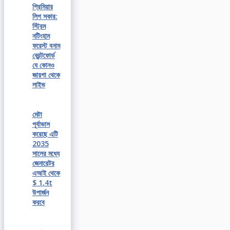
প্রিমিয়ার
লিগ সকার:
স্ট্রিম
নটিংহাম
ফরেস্ট বনাম
ব্রেন্টফোর্ড
যে কোনও
জায়গা থেকে
লাইভ
মেটা
পূর্বাভাস
করেছে এটি
2035
সালের মধ্যে
জেনারেটর
এআই থেকে
$ 1.4t
উপার্জন
করবে