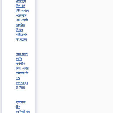
ওপেনসুস
লিপ 16
বিটা এখানে
ওয়েল্যান্ড
এবং একটি
আধুনিক
লিনাক্স
ফাউন্ডেশন
সহ রয়েছে
সেরা সস্তা
গেমিং
ল্যাপটপ
ডিল: এসার
নাইট্রো ভি
15
কেবলমাত্র
$ 700
ইউরোপা
লীগ
সেমিফাইনাল