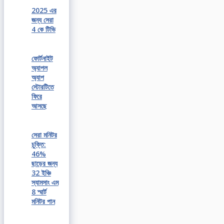
2025 এর
জন্য সেরা
4 কে টিভি
ফোর্টনাইট
অ্যাপল
অ্যাপ
স্টোরটিতে
ফিরে
আসছে
সেরা মনিটর
চুক্তি:
46%
ছাড়ের জন্য
32 ইঞ্চি
স্যামসাং এম
8 স্মার্ট
মনিটর পান