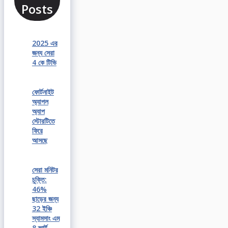
Posts
2025 এর
জন্য সেরা
4 কে টিভি
ফোর্টনাইট
অ্যাপল
অ্যাপ
স্টোরটিতে
ফিরে
আসছে
সেরা মনিটর
চুক্তি:
46%
ছাড়ের জন্য
32 ইঞ্চি
স্যামসাং এম
8 স্মার্ট