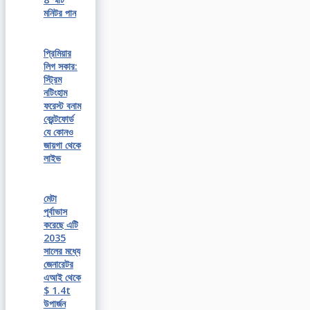
মনিটর পান
প্রিমিয়ার
লিগ সকার:
স্ট্রিম
নটিংহাম
ফরেস্ট বনাম
ব্রেন্টফোর্ড
যে কোনও
জায়গা থেকে
লাইভ
মেটা
পূর্বাভাস
করেছে এটি
2035
সালের মধ্যে
জেনারেটর
এআই থেকে
$ 1.4t
উপার্জন