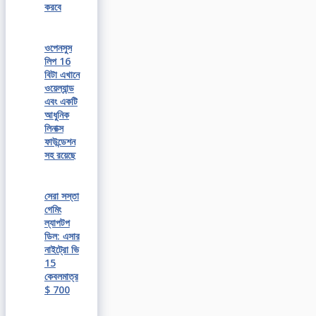
করবে
ওপেনসুস
লিপ 16
বিটা এখানে
ওয়েল্যান্ড
এবং একটি
আধুনিক
লিনাক্স
ফাউন্ডেশন
সহ রয়েছে
সেরা সস্তা
গেমিং
ল্যাপটপ
ডিল: এসার
নাইট্রো ভি
15
কেবলমাত্র
$ 700