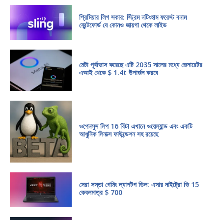
প্রিমিয়ার লিগ সকার: স্ট্রিম নটিংহাম ফরেস্ট বনাম
ব্রেন্টফোর্ড যে কোনও জায়গা থেকে লাইভ
মেটা পূর্বাভাস করেছে এটি 2035 সালের মধ্যে জেনারেটর
এআই থেকে $ 1.4t উপার্জন করবে
ওপেনসুস লিপ 16 বিটা এখানে ওয়েল্যান্ড এবং একটি
আধুনিক লিনাক্স ফাউন্ডেশন সহ রয়েছে
সেরা সস্তা গেমিং ল্যাপটপ ডিল: এসার নাইট্রো ভি 15
কেবলমাত্র $ 700