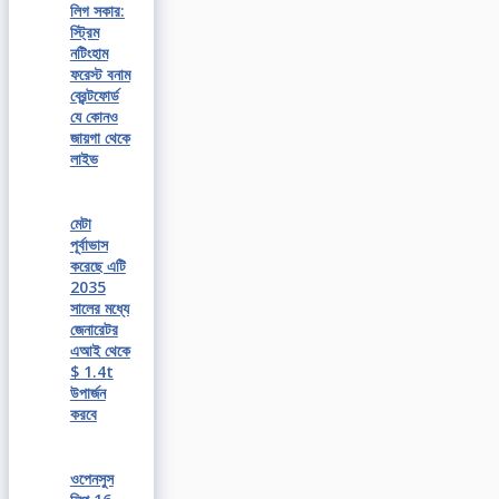
লিগ সকার:
স্ট্রিম
নটিংহাম
ফরেস্ট বনাম
ব্রেন্টফোর্ড
যে কোনও
জায়গা থেকে
লাইভ
মেটা
পূর্বাভাস
করেছে এটি
2035
সালের মধ্যে
জেনারেটর
এআই থেকে
$ 1.4t
উপার্জন
করবে
ওপেনসুস