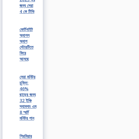
জন্য সেরা
4 কে টিভি
ফোর্টনাইট
অ্যাপল
অ্যাপ
স্টোরটিতে
ফিরে
আসছে
সেরা মনিটর
চুক্তি:
46%
ছাড়ের জন্য
32 ইঞ্চি
স্যামসাং এম
8 স্মার্ট
মনিটর পান
প্রিমিয়ার