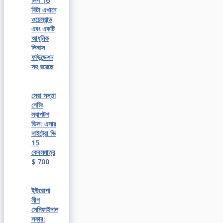
লিপ 16
বিটা এখানে
ওয়েল্যান্ড
এবং একটি
আধুনিক
লিনাক্স
ফাউন্ডেশন
সহ রয়েছে
সেরা সস্তা
গেমিং
ল্যাপটপ
ডিল: এসার
নাইট্রো ভি
15
কেবলমাত্র
$ 700
ইউরোপা
লীগ
সেমিফাইনাল
সকার: