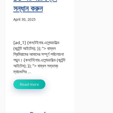
সন্ধান করুন
April 30, 2025
[ad_1] {কনটেইনার.এপেন্ডচাইল্ড
(কন্টেন্ট আইটেম); }); “> বাম্বল
প্রিমিয়ামের আমাদের সম্পূর্ণ পর্যালোচনা
পড়ুন। {কনটেইনার.এপেন্ডচাইল্ড (কন্টেন্ট
আইটেম); }); “> বাম্বল সম্ভাব্য
ম্যাচগুলির ...
Read more