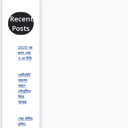
Recent
Posts
2025 এর
জন্য সেরা
4 কে টিভি
ফোর্টনাইট
অ্যাপল
অ্যাপ
স্টোরটিতে
ফিরে
আসছে
সেরা মনিটর
চুক্তি: