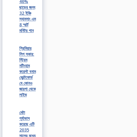
46%
ছাড়ের জন্য
32 ইঞ্চি
স্যামসাং এম
8 স্মার্ট
মনিটর পান
প্রিমিয়ার
লিগ সকার:
স্ট্রিম
নটিংহাম
ফরেস্ট বনাম
ব্রেন্টফোর্ড
যে কোনও
জায়গা থেকে
লাইভ
মেটা
পূর্বাভাস
করেছে এটি
2035
সালের মধ্যে