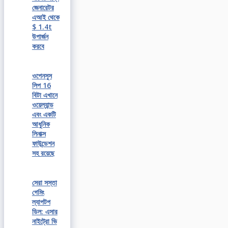
জেনারেটর
এআই থেকে
$ 1.4t
উপার্জন
করবে
ওপেনসুস
লিপ 16
বিটা এখানে
ওয়েল্যান্ড
এবং একটি
আধুনিক
লিনাক্স
ফাউন্ডেশন
সহ রয়েছে
সেরা সস্তা
গেমিং
ল্যাপটপ
ডিল: এসার
নাইট্রো ভি