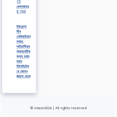
15
কেবলমাত্র
$ 700
ইউরোপা
লীগ
সেমিফাইনাল
সকার:
লাইভস্ট্রিম
অ্যাথলেটিক
ক্লাব বনাম
ম্যান
ইউনাইটেড
যে কোনও
জায়গা থেকে
© ictworld24 | All rights reserved