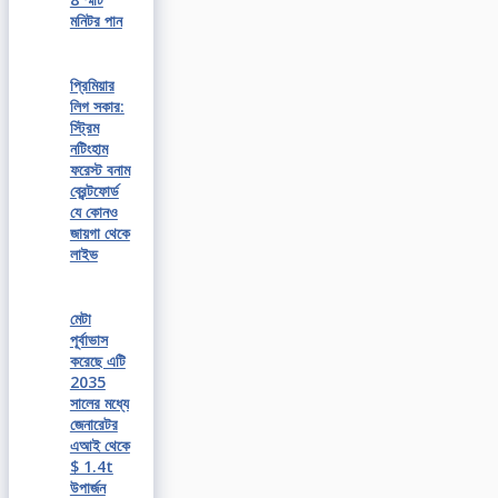
মনিটর পান
প্রিমিয়ার
লিগ সকার:
স্ট্রিম
নটিংহাম
ফরেস্ট বনাম
ব্রেন্টফোর্ড
যে কোনও
জায়গা থেকে
লাইভ
মেটা
পূর্বাভাস
করেছে এটি
2035
সালের মধ্যে
জেনারেটর
এআই থেকে
$ 1.4t
উপার্জন