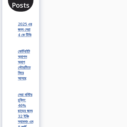
Posts
2025 এর
জন্য সেরা
4 কে টিভি
ফোর্টনাইট
অ্যাপল
অ্যাপ
স্টোরটিতে
ফিরে
আসছে
সেরা মনিটর
চুক্তি:
46%
ছাড়ের জন্য
32 ইঞ্চি
স্যামসাং এম
8 স্মার্ট