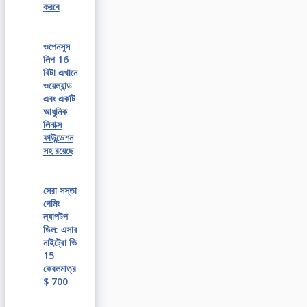
করবে
ওপেনসুস
লিপ 16
বিটা এখানে
ওয়েল্যান্ড
এবং একটি
আধুনিক
লিনাক্স
ফাউন্ডেশন
সহ রয়েছে
সেরা সস্তা
গেমিং
ল্যাপটপ
ডিল: এসার
নাইট্রো ভি
15
কেবলমাত্র
$ 700