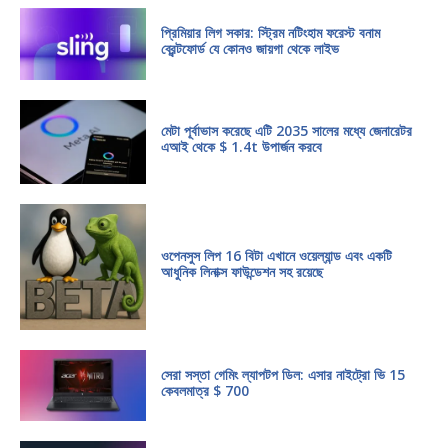
প্রিমিয়ার লিগ সকার: স্ট্রিম নটিংহাম ফরেস্ট বনাম
ব্রেন্টফোর্ড যে কোনও জায়গা থেকে লাইভ
মেটা পূর্বাভাস করেছে এটি 2035 সালের মধ্যে জেনারেটর
এআই থেকে $ 1.4t উপার্জন করবে
ওপেনসুস লিপ 16 বিটা এখানে ওয়েল্যান্ড এবং একটি
আধুনিক লিনাক্স ফাউন্ডেশন সহ রয়েছে
সেরা সস্তা গেমিং ল্যাপটপ ডিল: এসার নাইট্রো ভি 15
কেবলমাত্র $ 700