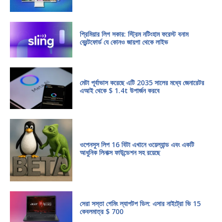
প্রিমিয়ার লিগ সকার: স্ট্রিম নটিংহাম ফরেস্ট বনাম
ব্রেন্টফোর্ড যে কোনও জায়গা থেকে লাইভ
মেটা পূর্বাভাস করেছে এটি 2035 সালের মধ্যে জেনারেটর
এআই থেকে $ 1.4t উপার্জন করবে
ওপেনসুস লিপ 16 বিটা এখানে ওয়েল্যান্ড এবং একটি
আধুনিক লিনাক্স ফাউন্ডেশন সহ রয়েছে
সেরা সস্তা গেমিং ল্যাপটপ ডিল: এসার নাইট্রো ভি 15
কেবলমাত্র $ 700