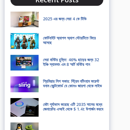
2025 এর জন্য সেরা 4 কে টিভি
ফোর্টনাইট অ্যাপল অ্যাপ স্টোরটিতে ফিরে
আসছে
সেরা মনিটর চুক্তি: 46% ছাড়ের জন্য 32
ইঞ্চি স্যামসাং এম 8 স্মার্ট মনিটর পান
প্রিমিয়ার লিগ সকার: স্ট্রিম নটিংহাম ফরেস্ট
বনাম ব্রেন্টফোর্ড যে কোনও জায়গা থেকে লাইভ
মেটা পূর্বাভাস করেছে এটি 2035 সালের মধ্যে
জেনারেটর এআই থেকে $ 1.4t উপার্জন করবে