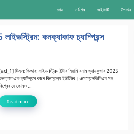
হোম
সর্বশেষ
আইসিটি
উপার্জন
 লাইভস্ট্রিম: কনক্যাকাফ চ্যাম্পিয়ন্স
[ad_1] টিএল; ডিআর: লাইভ স্ট্রিম ইন্টার মিয়ামি বনাম ভ্যানকুভার 2025
কনক্যাকএফ চ্যাম্পিয়ন্স কাপে বিনামূল্যে ইউটিউব। এক্সপ্রেসভিপিএন সহ
বিশ্বের যে কোনও ...
Read more