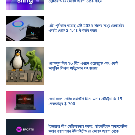
ব্রেন্টফোর্ড যে কোনও জায়গা থেকে লাইভ
মেটা পূর্বাভাস করেছে এটি 2035 সালের মধ্যে জেনারেটর
এআই থেকে $ 1.4t উপার্জন করবে
ওপেনসুস লিপ 16 বিটা এখানে ওয়েল্যান্ড এবং একটি
আধুনিক লিনাক্স ফাউন্ডেশন সহ রয়েছে
সেরা সস্তা গেমিং ল্যাপটপ ডিল: এসার নাইট্রো ভি 15
কেবলমাত্র $ 700
ইউরোপা লীগ সেমিফাইনাল সকার: লাইভস্ট্রিম অ্যাথলেটিক
ক্লাব বনাম ম্যান ইউনাইটেড যে কোনও জায়গা থেকে