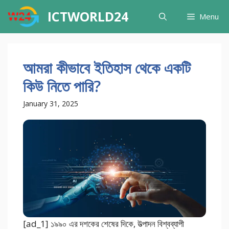
Skip
ICTWORLD24
Menu
to
content
আমরা কীভাবে ইতিহাস থেকে একটি
কিউ নিতে পারি?
January 31, 2025
[ad_1] ১৯৯০ এর দশকের শেষের দিকে, উত্পাদন বিশ্বব্যাপী