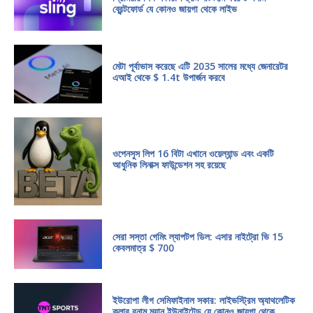
ব্রেন্টফোর্ড যে কোনও জায়গা থেকে লাইভ
মেটা পূর্বাভাস করেছে এটি 2035 সালের মধ্যে জেনারেটর
এআই থেকে $ 1.4t উপার্জন করবে
ওপেনসুস লিপ 16 বিটা এখানে ওয়েল্যান্ড এবং একটি
আধুনিক লিনাক্স ফাউন্ডেশন সহ রয়েছে
সেরা সস্তা গেমিং ল্যাপটপ ডিল: এসার নাইট্রো ভি 15
কেবলমাত্র $ 700
ইউরোপা লীগ সেমিফাইনাল সকার: লাইভস্ট্রিম অ্যাথলেটিক
ক্লাব বনাম ম্যান ইউনাইটেড যে কোনও জায়গা থেকে