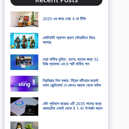
2025 এর জন্য সেরা 4 কে টিভি
ফোর্টনাইট অ্যাপল অ্যাপ স্টোরটিতে ফিরে
আসছে
সেরা মনিটর চুক্তি: 46% ছাড়ের জন্য 32
ইঞ্চি স্যামসাং এম 8 স্মার্ট মনিটর পান
প্রিমিয়ার লিগ সকার: স্ট্রিম নটিংহাম ফরেস্ট
বনাম ব্রেন্টফোর্ড যে কোনও জায়গা থেকে লাইভ
মেটা পূর্বাভাস করেছে এটি 2035 সালের মধ্যে
জেনারেটর এআই থেকে $ 1.4t উপার্জন করবে