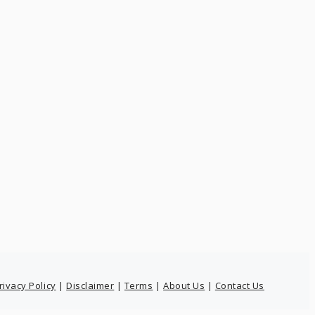
rivacy Policy
|
Disclaimer
|
Terms
|
About Us
|
Contact Us