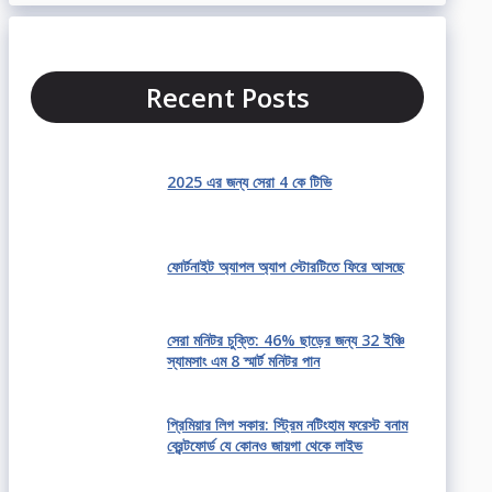
Recent Posts
2025 এর জন্য সেরা 4 কে টিভি
ফোর্টনাইট অ্যাপল অ্যাপ স্টোরটিতে ফিরে আসছে
সেরা মনিটর চুক্তি: 46% ছাড়ের জন্য 32 ইঞ্চি
স্যামসাং এম 8 স্মার্ট মনিটর পান
প্রিমিয়ার লিগ সকার: স্ট্রিম নটিংহাম ফরেস্ট বনাম
ব্রেন্টফোর্ড যে কোনও জায়গা থেকে লাইভ