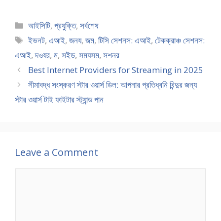
Categories
আইসিটি
,
প্রযুক্তি
,
সর্বশেষ
Tags
ইভনট
,
এআই
,
জনয
,
জম
,
টিসি সেশনস: এআই
,
টেকক্রাঞ্চ সেশনস:
এআই
,
দওযর
,
ম
,
সইড
,
সমযসম
,
সশনর
Best Internet Providers for Streaming in 2025
সীমাবদ্ধ সংস্করণ স্টার ওয়ার্স ডিল: আপনার প্রতিধ্বনি বিন্দুর জন্য
স্টার ওয়ার্স টাই ফাইটার স্ট্যান্ড পান
Leave a Comment
Comment