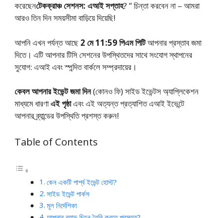
করেছেন
টেকক্রাঞ্চ সেশনস: এআই
সপ্তাহ
? ” চিন্তা করবেন না – আমরা
আরও তিন দিন সময়সীমা বাড়িয়ে দিয়েছি!
আপনি এখন পর্যন্ত আছে
2 মে 11:59 পিএম পিটি
আপনার প্রস্তাব জমা
দিতে। এটি আপনার টিসি সেশনের উপস্থিতদের সাথে সংযোগ স্থাপনের
সুযোগ: এআই এবং স্পন্দিত বার্কলে সম্প্রদায়ের।
কেবল আপনার ইভেন্ট জমা দিন
(কোনও ফি) সাইড ইভেন্টস অ্যাপ্লিকেশন
মাধ্যমে ধারণা
এই পৃষ্ঠা
এবং এই অত্যন্ত প্রত্যাশিত এআই ইভেন্টে
আপনার ব্র্যান্ডের উপস্থিতি প্রশস্ত করুন!
Table of Contents
কেন একটি পার্শ্ব ইভেন্ট হোস্ট?
সাইড ইভেন্ট পার্কস
মূল নির্দেশিকা
আপনার ব্র্যান্ড চিহ্ন তৈরি করতে প্রস্তুত?