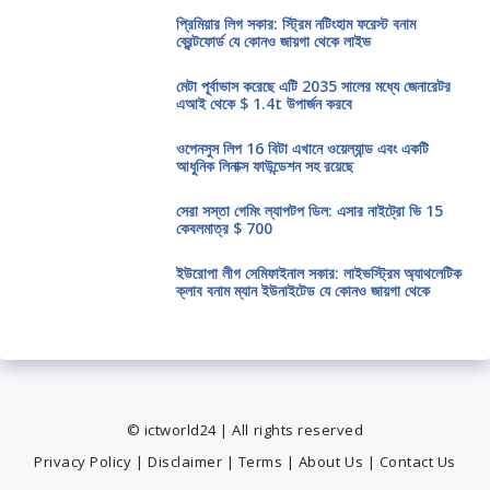
প্রিমিয়ার লিগ সকার: স্ট্রিম নটিংহাম ফরেস্ট বনাম
ব্রেন্টফোর্ড যে কোনও জায়গা থেকে লাইভ
মেটা পূর্বাভাস করেছে এটি 2035 সালের মধ্যে জেনারেটর
এআই থেকে $ 1.4t উপার্জন করবে
ওপেনসুস লিপ 16 বিটা এখানে ওয়েল্যান্ড এবং একটি
আধুনিক লিনাক্স ফাউন্ডেশন সহ রয়েছে
সেরা সস্তা গেমিং ল্যাপটপ ডিল: এসার নাইট্রো ভি 15
কেবলমাত্র $ 700
ইউরোপা লীগ সেমিফাইনাল সকার: লাইভস্ট্রিম অ্যাথলেটিক
ক্লাব বনাম ম্যান ইউনাইটেড যে কোনও জায়গা থেকে
© ictworld24 | All rights reserved
Privacy Policy
|
Disclaimer
|
Terms
|
About Us
|
Contact Us