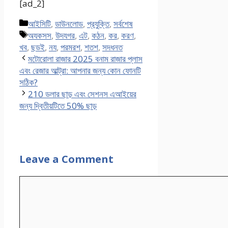
[ad_2]
Categories
আইসিটি
,
ডাউনলোড
,
প্রযুক্তি
,
সর্বশেষ
Tags
অযকসস
,
উদযগর
,
এট
,
কঠন
,
কর
,
করণ
,
খব
,
ছডই
,
নয
,
পরমরশ
,
শতশ
,
সদধনত
মটোরোলা রাজার 2025 বনাম রাজার প্লাস
এবং রেজার আল্ট্রা: আপনার জন্য কোন ফোনটি
সঠিক?
210 ডলার ছাড় এবং সেশনস এআইয়ের
জন্য দ্বিতীয়টিতে 50% ছাড়
Leave a Comment
Comment