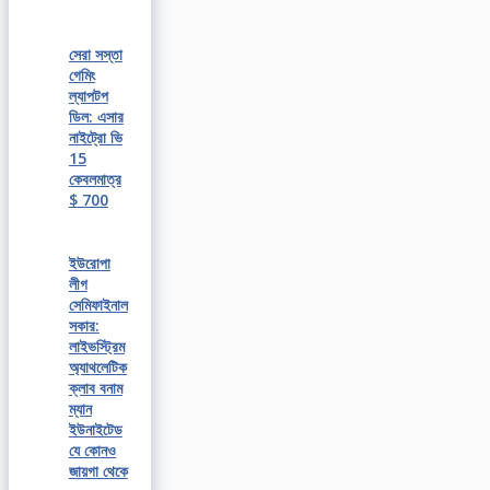
সেরা সস্তা
গেমিং
ল্যাপটপ
ডিল: এসার
নাইট্রো ভি
15
কেবলমাত্র
$ 700
ইউরোপা
লীগ
সেমিফাইনাল
সকার:
লাইভস্ট্রিম
অ্যাথলেটিক
ক্লাব বনাম
ম্যান
ইউনাইটেড
যে কোনও
জায়গা থেকে