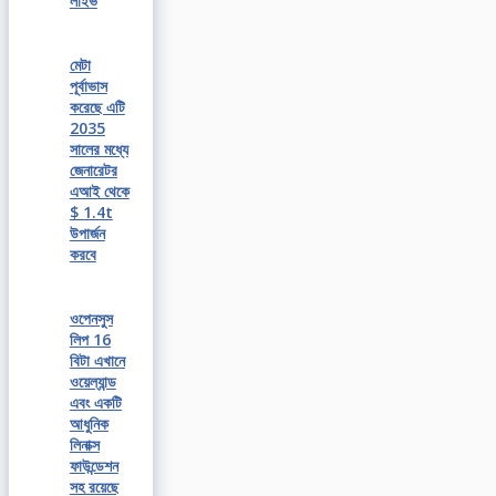
লাইভ
মেটা
পূর্বাভাস
করেছে এটি
2035
সালের মধ্যে
জেনারেটর
এআই থেকে
$ 1.4t
উপার্জন
করবে
ওপেনসুস
লিপ 16
বিটা এখানে
ওয়েল্যান্ড
এবং একটি
আধুনিক
লিনাক্স
ফাউন্ডেশন
সহ রয়েছে