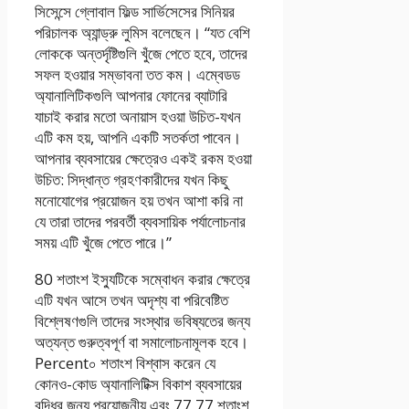
সিসেন্সে গ্লোবাল ফিল্ড সার্ভিসেসের সিনিয়র
পরিচালক অ্যান্ড্রু লুমিস বলেছেন। “যত বেশি
লোককে অন্তর্দৃষ্টিগুলি খুঁজে পেতে হবে, তাদের
সফল হওয়ার সম্ভাবনা তত কম। এম্বেডড
অ্যানালিটিকগুলি আপনার ফোনের ব্যাটারি
যাচাই করার মতো অনায়াস হওয়া উচিত-যখন
এটি কম হয়, আপনি একটি সতর্কতা পাবেন।
আপনার ব্যবসায়ের ক্ষেত্রেও একই রকম হওয়া
উচিত: সিদ্ধান্ত গ্রহণকারীদের যখন কিছু
মনোযোগের প্রয়োজন হয় তখন আশা করি না
যে তারা তাদের পরবর্তী ব্যবসায়িক পর্যালোচনার
সময় এটি খুঁজে পেতে পারে।”
80 শতাংশ ইস্যুটিকে সম্বোধন করার ক্ষেত্রে
এটি যখন আসে তখন অদৃশ্য বা পরিবেষ্টিত
বিশ্লেষণগুলি তাদের সংস্থার ভবিষ্যতের জন্য
অত্যন্ত গুরুত্বপূর্ণ বা সমালোচনামূলক হবে।
Percent০ শতাংশ বিশ্বাস করেন যে
কোনও-কোড অ্যানালিটিক্স বিকাশ ব্যবসায়ের
বৃদ্ধির জন্য প্রয়োজনীয় এবং 77 77 শতাংশ