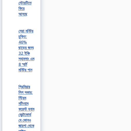
স্টোরটিতে
ফিরে
আসছে
সেরা মনিটর
চুক্তি:
46%
ছাড়ের জন্য
32 ইঞ্চি
স্যামসাং এম
8 স্মার্ট
মনিটর পান
প্রিমিয়ার
লিগ সকার:
স্ট্রিম
নটিংহাম
ফরেস্ট বনাম
ব্রেন্টফোর্ড
যে কোনও
জায়গা থেকে