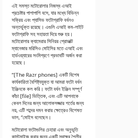
এই সমস্ত মটোরোলার নিজস্ব এআই
প্রচেষ্টার পাশাপাশি বসে, যার মধ্যে বিভিন্ন
সক্রিয় এবং প্যাসিভ ফটোগ্রাফি বর্ধনও
অন্তর্ভুক্ত রয়েছে। এগুলি এআই কম-লাইট
ফটোগ্রাফি সহ সহায়তা দিয়ে শুরু হয়।
মটোরোলার ক্যামেরার সিনিয়র প্রোডাক্ট
ম্যানেজার মরিসিও মোইসির মতে এআই এবং
হার্ডওয়্যারের সংমিশ্রণে প্রভাবটি অর্জন করা
হয়েছে।
“[The Razr phones] একটি বিশেষ
কার্যকারিতা বৈশিষ্ট্যযুক্ত যা আমরা ফটো বর্ধন
ইঞ্জিনকে কল করি। ফটো বর্ধন ইঞ্জিন সম্পূর্ণ
কাঁচা [file] ভিত্তিক, এবং এটি আপনাকে
কেবল দিনের জন্য আলোকসজ্জার শর্তের জন্য
নয়, এটি শব্দের দমন করার ক্ষেত্রেও বিশেষত
ভাল, “মোইস বলেছেন।
মটোরোলা ফটোগুলির চেহারা এবং অনুভূতি
কাস্টমাইজ করার জন্য একটি স্বাক্ষর শৈলীর