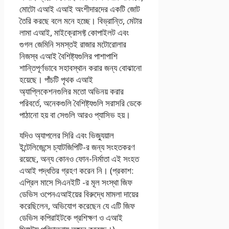
মোটো এআই এআই অংশীদারদের একটি জোট
তৈরি করছে বলে মনে হচ্ছে। বিভ্রান্তি, মেটার
লামা এআই, মাইক্রোসফ্ট কোপাইলট এবং
গুগল জেমিনি সমস্তই রাজার মটোরোলার
নিজস্ব এআই বৈশিষ্ট্যগুলির পাশাপাশি
শান্তিপূর্ণভাবে সহাবস্থান করার জন্য বোঝানো
হয়েছে। পাঁচটি পৃথক এআই
অ্যাপ্লিকেশনগুলির মতো অভিনয় করার
পরিবর্তে, অনেকগুলি বৈশিষ্ট্যগুলি সরাসরি ডেকে
পাঠানো হয় বা সেগুলি আরও প্যাসিভ হয়।
যদিও অ্যাপলের সিরি এবং ভিজ্যুয়াল
ইন্টেলিজেন্সে চ্যাটজিপিটি-র জন্য সংহতকরণ
রয়েছে, অন্য কোনও ফোন-নির্মাতা এই সংহত
এআই পদ্ধতির গ্রহণ করেন নি। (প্রকাশ:
এপ্রিল মাসে সিএনইটি -র মূল সংস্থা জিফ
ডেভিস ওপেনএআইয়ের বিরুদ্ধে মামলা দায়ের
করেছিলেন, অভিযোগ করেছেন যে এটি জিফ
ডেভিস কপিরাইটকে প্রশিক্ষণ ও এআই