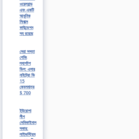
ওয়েল্যান্ড
এবং একটি
আধুনিক
লিনাক্স
ফাউন্ডেশন
সহ রয়েছে
সেরা সস্তা
গেমিং
ল্যাপটপ
ডিল: এসার
নাইট্রো ভি
15
কেবলমাত্র
$ 700
ইউরোপা
লীগ
সেমিফাইনাল
সকার:
লাইভস্ট্রিম