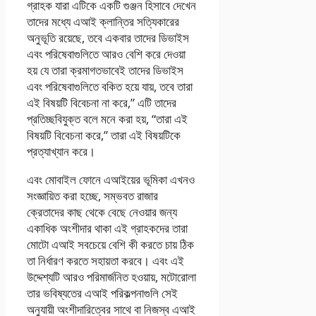
গ্রাহক যারা এটিকে একটি গুঞ্জন হিসাবে দেখেন
তাদের মধ্যে এআই ক্লান্তির সত্যিকারের
অনুভূতি রয়েছে, তবে একবার তাদের ডিভাইস
এবং পরিষেবাগুলিতে আরও বেশি করে দেওয়া
হয় যে তারা ক্রমাগতভাবেই তাদের ডিভাইস
এবং পরিষেবাগুলিতে বকিত হয়ে যায়, তবে তারা
এই বিষয়টি বিবেচনা না করে,” এটি তাদের
প্রতিচ্ছবিযুক্ত বলে মনে করা হয়, “তারা এই
বিষয়টি বিবেচনা করে,” তারা এই বিষয়টিকে
প্রত্যাখ্যান করে।
এবং মোবাইল ফোনে এআইয়ের ভূমিকা এখনও
সংজ্ঞায়িত করা হচ্ছে, সম্ভবত রাজার
ক্রেতাদের কাছ থেকে বেছে নেওয়ার জন্য
একাধিক অংশীদার থাকা এই গ্রাহকদের তারা
মোটো এআই সবচেয়ে বেশি কী করতে চায় ঠিক
তা নির্ধারণ করতে সহায়তা করবে। এবং এই
উদ্দেশ্যটি আরও পরিমার্জনিত হওয়ায়, মটোরোলা
তার ভবিষ্যতের এআই পরিকল্পনাগুলি সেই
অনুযায়ী অংশীদারিত্বের সাথে বা নিজস্ব এআই