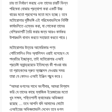
চায় তা নির্ধারণ করছে এবং তাদের চারটি ভিন্ন
পরিষেবা বোঝার প্রত্যাশা করা একটি উচ্চ
বারের মতো প্রবেশের মতো মনে হচ্ছে। তবে
মটোরোলার দৃষ্টিভঙ্গি এই পরিষেবাগুলিকে নির্দিষ্ট
কার্যগুলিতে এম্বেড করা, যা লোকেরা তাদের
বেশিরভাগটি তৈরি করার জন্য আরও কার্যকর
উপায়গুলি বানান করতে সহায়তা করতে পারে।
মটোরোলার উত্তর আমেরিকার পণ্য
পোর্টফোলিও লিড অ্যালিসন ওয়াই বলেছেন যে
পদ্ধতির ইচ্ছাকৃত, তাই মটোরোলার এআই
প্রচেষ্টা অ্যান্ড্রয়েডে ইতিমধ্যে কী পাওয়া যায়
তা গ্রাহকদের দ্রুত অ্যাক্সেস দেওয়ার সময়
তারা যে কোনও এআই ইঞ্জিন পছন্দ করে।
“আমরা গুগলের সাথে অংশীদার, আমরা বিশ্বাস
করি যে তাদের কাছে ম্যাজিক ইরেজারের মতো
খুব সক্ষম, শক্তিশালী ক্যামেরার অভিজ্ঞতা
রয়েছে … তবে আপনি যদি আমাদের মোটো
এআইয়ের অভিজ্ঞতাগুলি দেখেন তবে গুগল