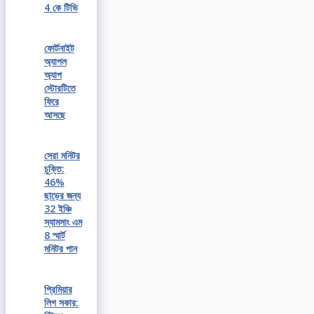
4 কে টিভি
ফোর্টনাইট
অ্যাপল
অ্যাপ
স্টোরটিতে
ফিরে
আসছে
সেরা মনিটর
চুক্তি:
46%
ছাড়ের জন্য
32 ইঞ্চি
স্যামসাং এম
8 স্মার্ট
মনিটর পান
প্রিমিয়ার
লিগ সকার: