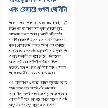
এবং রেজারে গুগল জেমিনি
আরও সাধারণ প্রশ্নের জন্য, রাজার লাইন দুটি
বিকল্প পায় যা আপনি দুটি পৃথক বোতাম জুড়ে
অ্যাক্সেস করতে পারেন। আপনি যদি মোটো
এআই বোতামটি টিপেন তবে আপনি “জিজ্ঞাসা
করুন কোপাইলট” বলতে পারেন এবং তারপরে
তথ্যের জন্য আপনার অনুরোধটি মাইক্রোসফ্টের
এআই সহকারী মাধ্যমে চলবে। মটোরোলা
আরও গভীর কোপাইলট অভিজ্ঞতা টিজড
করেছে, তবে আপাতত বৈশিষ্ট্যটি আরও উন্নত
অনুসন্ধান ইঞ্জিনের মতো কাজ করে।
এবং যদি আপনি গুগলের জেমিনি ব্যবহার করতে
পছন্দ করেন তবে আপনি এই আইআই
সহকারীকে একই পদ্ধতিতে চালু করতে পাওয়ার
বোতামটি টিপতে এবং ধরে রাখতে পারেন যা এটি
অন্যান্য অন্যান্য অ্যান্ড্রয়েড ফোনে