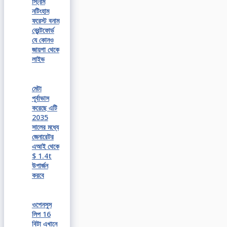
স্ট্রিম
নটিংহাম
ফরেস্ট বনাম
ব্রেন্টফোর্ড
যে কোনও
জায়গা থেকে
লাইভ
মেটা
পূর্বাভাস
করেছে এটি
2035
সালের মধ্যে
জেনারেটর
এআই থেকে
$ 1.4t
উপার্জন
করবে
ওপেনসুস
লিপ 16
বিটা এখানে