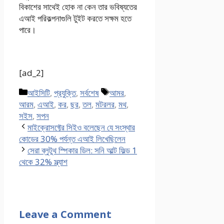
বিকাশের সাথেই হোক না কেন তার ভবিষ্যতের
এআই পরিকল্পনাগুলি টুইট করতে সক্ষম হতে
পারে।
[ad_2]
Categories
Tags
আইসিটি
,
প্রযুক্তি
,
সর্বশেষ
আমর
,
আরম
,
এআই
,
কর
,
ছর
,
তল
,
মটরলর
,
মথ
,
সইস
,
সপন
মাইক্রোসফ্টের সিইও বলেছেন যে সংস্থার
কোডের 30% পর্যন্ত এআই লিখেছিলেন
সেরা ব্লুটুথ স্পিকার ডিল: সনি আল্ট ফিল্ড 1
থেকে 32% স্ল্যাশ
Leave a Comment