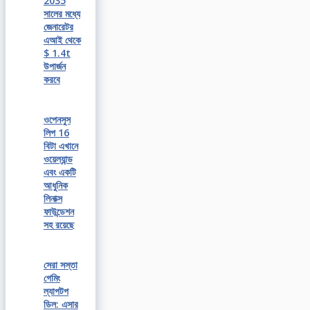
2035
সালের মধ্যে
জেনারেটর
এআই থেকে
$ 1.4t
উপার্জন
করবে
ওপেনসুস
লিপ 16
বিটা এখানে
ওয়েল্যান্ড
এবং একটি
আধুনিক
লিনাক্স
ফাউন্ডেশন
সহ রয়েছে
সেরা সস্তা
গেমিং
ল্যাপটপ
ডিল: এসার