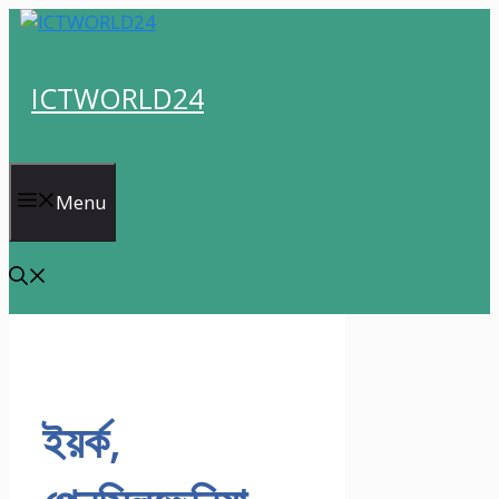
Skip
to
content
ICTWORLD24
Menu
ইয়র্ক,