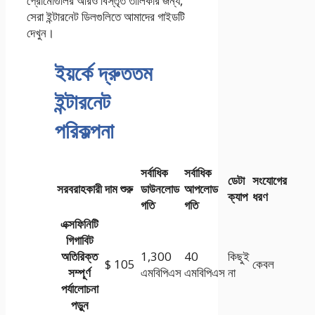
প্রোমোগুলির আরও বিস্তৃত তালিকার জন্য,
সেরা ইন্টারনেট ডিলগুলিতে আমাদের গাইডটি
দেখুন।
ইয়র্কে দ্রুততম
ইন্টারনেট
পরিকল্পনা
সর্বাধিক
সর্বাধিক
ডেটা
সংযোগের
সরবরাহকারী
দাম শুরু
ডাউনলোড
আপলোড
ক্যাপ
ধরণ
গতি
গতি
এক্সফিনিটি
গিগাবিট
অতিরিক্ত
1,300
40
কিছুই
$ 105
কেবল
সম্পূর্ণ
এমবিপিএস
এমবিপিএস
না
পর্যালোচনা
পড়ুন