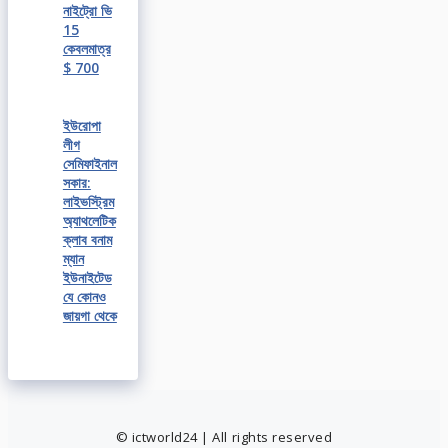
নাইট্রো ভি
15
কেবলমাত্র
$ 700
ইউরোপা
লীগ
সেমিফাইনাল
সকার:
লাইভস্ট্রিম
অ্যাথলেটিক
ক্লাব বনাম
ম্যান
ইউনাইটেড
যে কোনও
জায়গা থেকে
© ictworld24 | All rights reserved