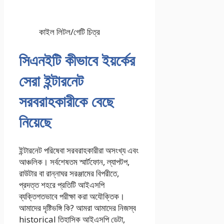
কাইল লিটল/গেটি চিত্র
সিএনইটি কীভাবে ইয়র্কের
সেরা ইন্টারনেট
সরবরাহকারীকে বেছে
নিয়েছে
ইন্টারনেট পরিষেবা সরবরাহকারীরা অসংখ্য এবং
আঞ্চলিক। সর্বশেষতম স্মার্টফোন, ল্যাপটপ,
রাউটার বা রান্নাঘর সরঞ্জামের বিপরীতে,
প্রদত্ত শহরে প্রতিটি আইএসপি
ব্যক্তিগতভাবে পরীক্ষা করা অযৌক্তিক।
আমাদের দৃষ্টিভঙ্গি কি? আমরা আমাদের নিজস্ব
historical তিহাসিক আইএসপি ডেটা,