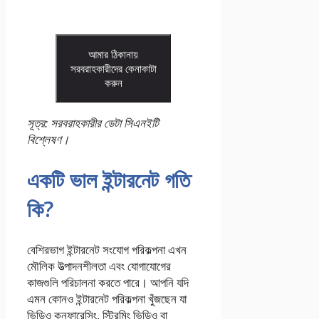
আমার ঠিকানায়
সরবরাহকারীদের কেনাকাটা
করুন
সূত্র: সরবরাহকারীর ডেটা সিএনইটি
বিশ্লেষণ।
একটি ভাল ইন্টারনেট গতি
কি?
বেশিরভাগ ইন্টারনেট সংযোগ পরিকল্পনা এখন
মৌলিক উত্পাদনশীলতা এবং যোগাযোগের
কাজগুলি পরিচালনা করতে পারে। আপনি যদি
এমন কোনও ইন্টারনেট পরিকল্পনা খুঁজছেন যা
ভিডিও কনফারেন্সিং, স্ট্রিমিং ভিডিও বা