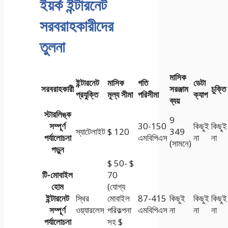
ইয়র্ক ইন্টারনেট
সরবরাহকারীদের
তুলনা
মাসিক
ইন্টারনেট
মাসিক
গতি
ডেটা
সরবরাহকারী
সরঞ্জাম
চুক্তি
প্রযুক্তি
মূল্য সীমা
পরিসীমা
ক্যাপ
ব্যয়
স্টারলিঙ্ক
9
সম্পূর্ণ
30-150
কিছুই
কিছুই
স্যাটেলাইট
$ 120
349
পর্যালোচনা
এমবিপিএস
না
না
(সামনে)
পড়ুন
$ 50- $
টি-মোবাইল
70
হোম
(যোগ্য
ইন্টারনেট
স্থির
মোবাইল
87-415
কিছুই
কিছুই
কিছুই
সম্পূর্ণ
ওয়্যারলেস
পরিকল্পনা
এমবিপিএস
না
না
না
পর্যালোচনা
সহ $