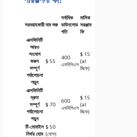
সর্বাধিক
মাসিক
সরবরাহকারী
দাম শুরু
ডাউনলোড
সরঞ্জাম
গতি
ফি
এক্সফিনিটি
আরও
সংযোগ
$ 15
400
করুন
$ 55
(al
এমবিপিএস
সম্পূর্ণ
চ্ছিক)
পর্যালোচনা
পড়ুন
এক্সফিনিটি
দ্রুত
$ 15
600
সম্পূর্ণ
$ 70
(al
এমবিপিএস
পর্যালোচনা
চ্ছিক)
পড়ুন
টি-মোবাইল
$ 50
নির্ভর হোম
(যোগ্য