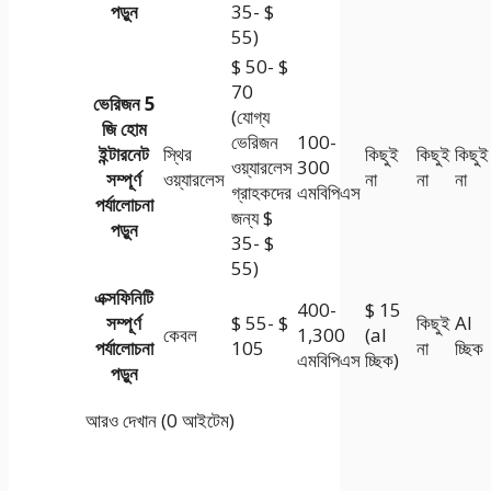
পড়ুন
35- $
55)
$ 50- $
70
ভেরিজন 5
(যোগ্য
জি হোম
ভেরিজন
100-
ইন্টারনেট
স্থির
কিছুই
কিছুই
কিছুই
ওয়্যারলেস
300
সম্পূর্ণ
ওয়্যারলেস
না
না
না
গ্রাহকদের
এমবিপিএস
পর্যালোচনা
জন্য $
পড়ুন
35- $
55)
এক্সফিনিটি
400-
$ 15
সম্পূর্ণ
$ 55- $
কিছুই
Al
কেবল
1,300
(al
পর্যালোচনা
105
না
চ্ছিক
এমবিপিএস
চ্ছিক)
পড়ুন
আরও দেখান (0 আইটেম)