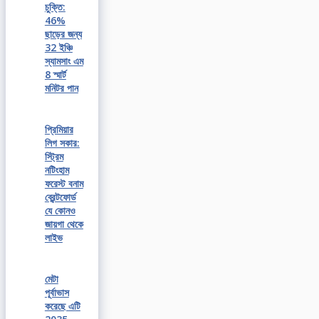
চুক্তি:
46%
ছাড়ের জন্য
32 ইঞ্চি
স্যামসাং এম
8 স্মার্ট
মনিটর পান
প্রিমিয়ার
লিগ সকার:
স্ট্রিম
নটিংহাম
ফরেস্ট বনাম
ব্রেন্টফোর্ড
যে কোনও
জায়গা থেকে
লাইভ
মেটা
পূর্বাভাস
করেছে এটি