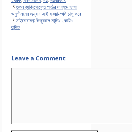
ইযরক
,
পনসলভনয
,
সর
,
সরবরহকর
গুগল ব্যক্তিগতকৃত পাঠের মাধ্যমে ভাষা
অনুশীলনের জন্য এআই সরঞ্জামগুলি চালু করে
মাইক্রোসফ্ট ভিজ্যুয়াল স্টুডিও কোডিং
বান্ডিল
Leave a Comment
Comment