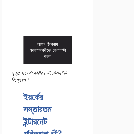
আমার ঠিকানায়
সরবরাহকারীদের কেনাকাটা
করুন
সূত্র: সরবরাহকারীর ডেটা সিএনইটি
বিশ্লেষণ।
ইয়র্কের
সস্তারতম
ইন্টারনেট
পরিকল্পনা কী?