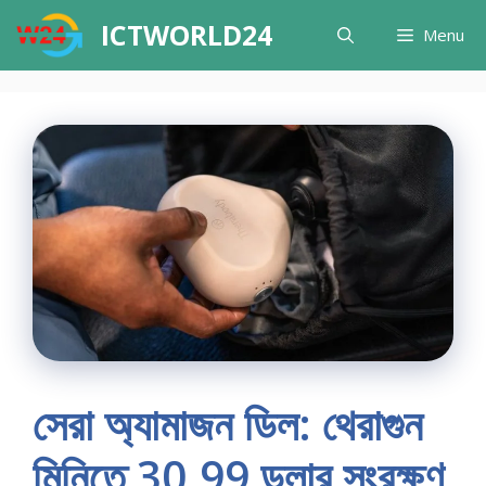
Skip
ICTWORLD24
Menu
to
content
সেরা অ্যামাজন ডিল: থেরাগুন
মিনিতে 30.99 ডলার সংরক্ষণ