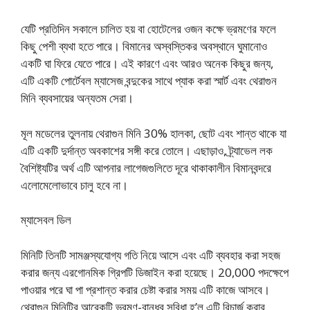
যেটি প্রতিদিন সকালে চালিত হয় বা হোটেলের ওজন কক্ষে ভ্রমণের ফলে
কিছু পেশী ব্যথা হতে পারে। বিমানের অস্বস্তিকর অবস্থানে ঘুমানোও
একটি ঘা ফিরে যেতে পারে। এই কারণে এবং আরও অনেক কিছুর জন্য,
এটি একটি পোর্টেবল ম্যাসেজ বন্দুকের সাথে প্যাক করা স্মার্ট এবং থেরাগুন
মিনি ব্যবসায়ের অন্যতম সেরা।
মূল মডেলের তুলনায় থেরাগুন মিনি 30% হালকা, ছোট এবং শান্ত থাকে যা
এটি একটি দুর্দান্ত অবকাশের সঙ্গী করে তোলে। এছাড়াও, ট্র্যাভেল লক
বৈশিষ্ট্যটির অর্থ এটি আপনার লাগেজগুলিতে দূরে থাকাকালীন বিমানবন্দরে
এলোমেলোভাবে চালু হবে না।
ম্যাসেবল ডিল
মিনিটি তিনটি সামঞ্জস্যযোগ্য গতি নিয়ে আসে এবং এটি ব্যবহার করা সহজ
করার জন্য এরগোনমিক গ্রিপটি ডিজাইন করা হয়েছে। 20,000 পদক্ষেপে
পাওয়ার পরে ঘা পা প্রশান্ত করার চেষ্টা করার সময় এটি কাজে আসবে।
থেরাগুন মিনিটির আরেকটি ভ্রমণ-বান্ধব সুবিধা হ’ল এটি রিচার্জ করার