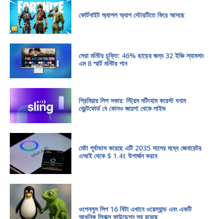
ফোর্টনাইট অ্যাপল অ্যাপ স্টোরটিতে ফিরে আসছে
সেরা মনিটর চুক্তি: 46% ছাড়ের জন্য 32 ইঞ্চি স্যামসাং
এম 8 স্মার্ট মনিটর পান
প্রিমিয়ার লিগ সকার: স্ট্রিম নটিংহাম ফরেস্ট বনাম
ব্রেন্টফোর্ড যে কোনও জায়গা থেকে লাইভ
মেটা পূর্বাভাস করেছে এটি 2035 সালের মধ্যে জেনারেটর
এআই থেকে $ 1.4t উপার্জন করবে
ওপেনসুস লিপ 16 বিটা এখানে ওয়েল্যান্ড এবং একটি
আধুনিক লিনাক্স ফাউন্ডেশন সহ রয়েছে