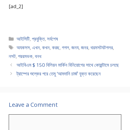
[ad_2]
Categories
আইসিটি
,
প্রযুক্তি
,
সর্বশেষ
Tags
অযকসস
,
এখন
,
কখন
,
করছ
,
গগল
,
জনয
,
জনর
,
থরমসটযটগলর
,
নসট
,
পররমভক
,
বনধ
আইবিএম $ 150 বিলিয়ন মার্কিন বিনিয়োগের সাথে কোয়ান্টামে চলছে
ট্রাম্পের শুল্কের পরে তেমু ‘আমদানি চার্জ’ যুক্ত করেছেন
Leave a Comment
Comment