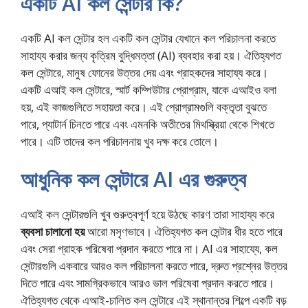
একটি AI কল সেন্টার কি?
একটি AI কল সেন্টার হল একটি কল সেন্টার যেখানে কল পরিচালনা করতে
সাহায্য করার জন্য কৃত্রিম বুদ্ধিমত্তা (AI) ব্যবহার করা হয়। ঐতিহ্যগত
কল সেন্টারে, মানুষ ফোনের উত্তর দেয় এবং গ্রাহকদের সাহায্য করে।
একটি এআই কল সেন্টারে, স্মার্ট কম্পিউটার প্রোগ্রাম, যাকে এআইও বলা
হয়, এই কাজগুলিতে সহায়তা করে। এই প্রোগ্রামগুলি বক্তৃতা বুঝতে
পারে, প্যাটার্ন চিনতে পারে এবং এমনকি অতীতের মিথস্ক্রিয়া থেকে শিখতে
পারে। এটি তাদের কল পরিচালনায় খুব দক্ষ করে তোলে।
আধুনিক কল সেন্টারে AI এর গুরুত্ব
এআই কল সেন্টারগুলি খুব গুরুত্বপূর্ণ হয়ে উঠছে কারণ তারা সাহায্য করে
ব্যবসা চালানো হয়
আরো মসৃণভাবে। ঐতিহ্যগত কল সেন্টার ধীর হতে পারে
এবং সেরা গ্রাহক পরিষেবা প্রদান করতে পারে না। AI এর সাহায্যে, কল
সেন্টারগুলি একবারে আরও কল পরিচালনা করতে পারে, দ্রুত প্রশ্নের উত্তর
দিতে পারে এবং সামগ্রিকভাবে আরও ভাল পরিষেবা প্রদান করতে পারে।
ঐতিহ্যগত থেকে এআই-চালিত কল সেন্টারে এই স্থানান্তর শিল্পে একটি বড়