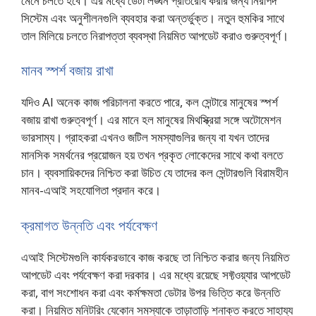
মেনে চলতে হবে। এর মধ্যে ডেটা লঙ্ঘন প্রতিরোধ করার জন্য নিরাপদ
সিস্টেম এবং অনুশীলনগুলি ব্যবহার করা অন্তর্ভুক্ত। নতুন হুমকির সাথে
তাল মিলিয়ে চলতে নিরাপত্তা ব্যবস্থা নিয়মিত আপডেট করাও গুরুত্বপূর্ণ।
মানব স্পর্শ বজায় রাখা
যদিও AI অনেক কাজ পরিচালনা করতে পারে, কল সেন্টারে মানুষের স্পর্শ
বজায় রাখা গুরুত্বপূর্ণ। এর মানে হল মানুষের মিথস্ক্রিয়া সঙ্গে অটোমেশন
ভারসাম্য। গ্রাহকরা এখনও জটিল সমস্যাগুলির জন্য বা যখন তাদের
মানসিক সমর্থনের প্রয়োজন হয় তখন প্রকৃত লোকেদের সাথে কথা বলতে
চান। ব্যবসায়িকদের নিশ্চিত করা উচিত যে তাদের কল সেন্টারগুলি বিরামহীন
মানব-এআই সহযোগিতা প্রদান করে।
ক্রমাগত উন্নতি এবং পর্যবেক্ষণ
এআই সিস্টেমগুলি কার্যকরভাবে কাজ করছে তা নিশ্চিত করার জন্য নিয়মিত
আপডেট এবং পর্যবেক্ষণ করা দরকার। এর মধ্যে রয়েছে সফ্টওয়্যার আপডেট
করা, বাগ সংশোধন করা এবং কর্মক্ষমতা ডেটার উপর ভিত্তি করে উন্নতি
করা। নিয়মিত মনিটরিং যেকোন সমস্যাকে তাড়াতাড়ি শনাক্ত করতে সাহায্য