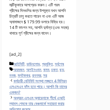
মাল্টিকুকারে আপগ্রেড করুন। এটি গরম
গ্রীষ্মের দিনগুলির জন্য উপযুক্ত যখন আপনি
চিত্রটি চালু করতে পারেন না এবং এটি আজ
অ্যামাজনে $ 179.99 ডলারে বিক্রি হয়।
14 টি ফাংশন সহ, আপনি দুর্দান্ত (এবং সহজ)
খাবারে পূর্ণ গ্রীষ্মের জন্য যাবেন।
[ad_2]
Categories
আইসিটি
,
ডাউনলোড
,
প্রযুক্তি
,
সর্বশেষ
Tags
অযমজন
,
অলইনওযন
,
কমব
,
চকত
,
ছড
,
ননজ
,
মলটককর
,
রননঘর
,
সর
কর্মচারী বেনিফিট সংস্থা লঙ্ঘনে 4 মিলিয়ন
এসএসএন ফাঁস হতে পারে। আপনি কি তাদের
একজন?
অধ্যয়ন এলএম অ্যারেনাকে শীর্ষে এআই
ল্যাবস গেমকে তার বেঞ্চমার্কে সহায়তা করার
অভিযোগ করেছে