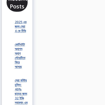
Posts
2025 এর
জন্য সেরা
4 কে টিভি
ফোর্টনাইট
অ্যাপল
অ্যাপ
স্টোরটিতে
ফিরে
আসছে
সেরা মনিটর
চুক্তি:
46%
ছাড়ের জন্য
32 ইঞ্চি
স্যামসাং এম