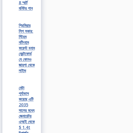
8 স্মার্ট
মনিটর পান
প্রিমিয়ার
লিগ সকার:
স্ট্রিম
নটিংহাম
ফরেস্ট বনাম
ব্রেন্টফোর্ড
যে কোনও
জায়গা থেকে
লাইভ
মেটা
পূর্বাভাস
করেছে এটি
2035
সালের মধ্যে
জেনারেটর
এআই থেকে
$ 1.4t
উপার্জন