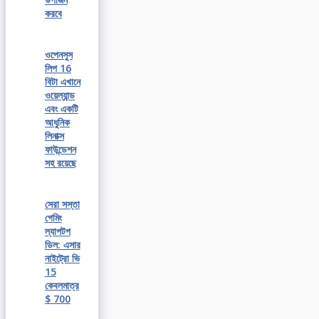
করবে
ওপেনসুস
লিপ 16
বিটা এখানে
ওয়েল্যান্ড
এবং একটি
আধুনিক
লিনাক্স
ফাউন্ডেশন
সহ রয়েছে
সেরা সস্তা
গেমিং
ল্যাপটপ
ডিল: এসার
নাইট্রো ভি
15
কেবলমাত্র
$ 700