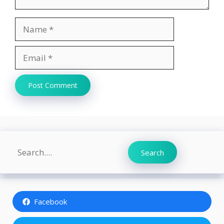
Name
Email
Website
Search
Search
Facebook