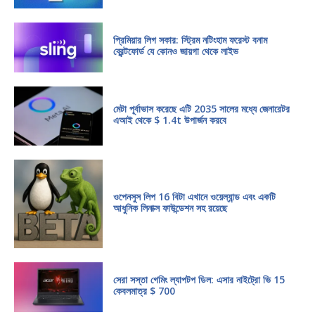
প্রিমিয়ার লিগ সকার: স্ট্রিম নটিংহাম ফরেস্ট বনাম
ব্রেন্টফোর্ড যে কোনও জায়গা থেকে লাইভ
মেটা পূর্বাভাস করেছে এটি 2035 সালের মধ্যে জেনারেটর
এআই থেকে $ 1.4t উপার্জন করবে
ওপেনসুস লিপ 16 বিটা এখানে ওয়েল্যান্ড এবং একটি
আধুনিক লিনাক্স ফাউন্ডেশন সহ রয়েছে
সেরা সস্তা গেমিং ল্যাপটপ ডিল: এসার নাইট্রো ভি 15
কেবলমাত্র $ 700