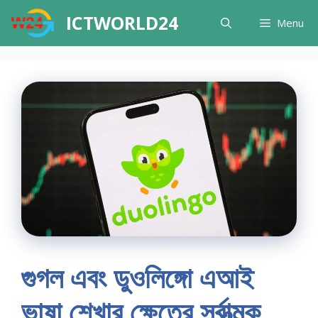
Skip
ICTWORLD24
Menu
to
content
গুগল এবং ডুওলিঙ্গো এআই
ভাষা শেখার ক্ষেত্রে সর্বাত্মক