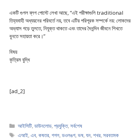
একটি গুগল ব্লগ পোস্টে লেখা আছে, “এই পরীক্ষাগুলি traditional
তিহ্যবাহী অধ্যয়নের পরিবর্তে নয়, তবে এটির পরিপূরক সম্পর্কে নয়: লোকদের
অভ্যাস গড়ে তুলতে, নিযুক্ত থাকতে এবং তাদের দৈনন্দিন জীবনে শিখতে
বুনতে সহায়তা করে।”
বিষয়
কৃত্রিম বুদ্ধি
[ad_2]
Categories
আইসিটি
,
ডাউনলোড
,
প্রযুক্তি
,
সর্বশেষ
Tags
এআই
,
এব
,
কষতর
,
গগল
,
ডওলঙগ
,
ভষ
,
যন
,
শখর
,
সরবতমক