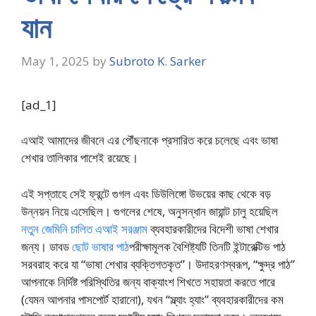
যান
May 1, 2025
by
Subroto K. Sarker
[ad_1]
এআই আমাদের জীবনে এর পৌঁছনাকে প্রসারিত করে চলেছে এবং ভাষা
শেখার তালিকার পাশেই রয়েছে।
এই সপ্তাহে সেই ফ্রন্টে গুগল এবং ডিউলিঙ্গো উভয়ের কাছ থেকে বড়
উন্নয়ন নিয়ে এসেছিল। গুগলের শেষে, অনুসন্ধান জায়ান্ট চালু হয়েছিল
নতুন জেমিনি চালিত এআই সরঞ্জাম
ব্যবহারকারীদের বিদেশী ভাষা শেখার
জন্য। ডাবড
ছোট ভাষার পাঠ
পরীক্ষামূলক বৈশিষ্ট্যটি তিনটি ইন্টারেক্টিভ পাঠ
সরবরাহ করে যা “ভাষা শেখার ব্যক্তিগতকৃত”। উদাহরণস্বরূপ, “ক্ষুদ্র পাঠ”
আপনাকে নির্দিষ্ট পরিস্থিতির জন্য বাক্যাংশ শিখতে সহায়তা করতে পারে
(যেমন আপনার পাসপোর্ট হারানো), যখন “স্ল্যাং হ্যাং” ব্যবহারকারীদের কম